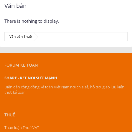
Văn bản
There is nothing to display.
Văn bản Thuế
FORUM KẾ TOÁN
SHARE - KẾT NỐI SỨC MẠNH
Diễn đàn cộng đồng kế toán Việt Nam nơi chia sẻ, hỗ trợ, giao lưu kiến
thức kế toán.
THUẾ
Thảo luận Thuế VAT