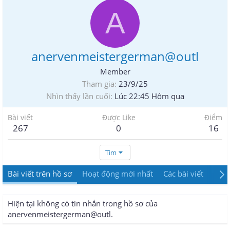
A
anervenmeistergerman@outl
Member
Tham gia
23/9/25
Nhìn thấy lần cuối
Lúc 22:45 Hôm qua
Bài viết
Được Like
Điểm
267
0
16
Tìm
Bài viết trên hồ sơ
Hoạt động mới nhất
Các bài viết
Giới
Hiện tại không có tin nhắn trong hồ sơ của
anervenmeistergerman@outl.