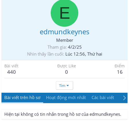
E
edmundkeynes
Member
Tham gia
4/2/25
Nhìn thấy lần cuối
Lúc 12:56, Thứ hai
Bài viết
Được Like
Điểm
440
0
16
Tìm
Bài viết trên hồ sơ
Hoạt động mới nhất
Các bài viết
Giới
Hiện tại không có tin nhắn trong hồ sơ của edmundkeynes.