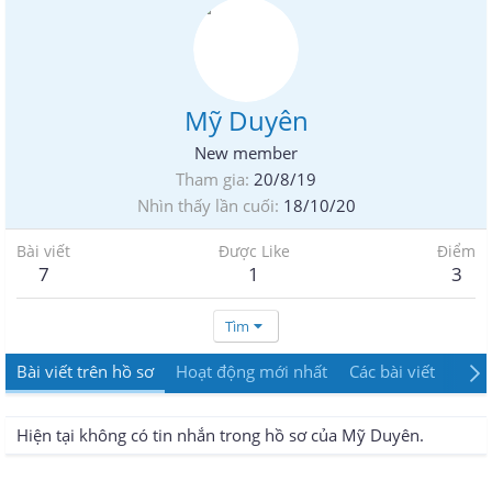
Mỹ Duyên
New member
Tham gia
20/8/19
Nhìn thấy lần cuối
18/10/20
Bài viết
Được Like
Điểm
7
1
3
Tìm
Bài viết trên hồ sơ
Hoạt động mới nhất
Các bài viết
Giới
Hiện tại không có tin nhắn trong hồ sơ của Mỹ Duyên.