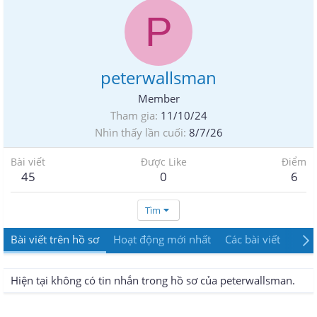
P
peterwallsman
Member
Tham gia
11/10/24
Nhìn thấy lần cuối
8/7/26
Bài viết
Được Like
Điểm
45
0
6
Tìm
Bài viết trên hồ sơ
Hoạt động mới nhất
Các bài viết
Giới
Hiện tại không có tin nhắn trong hồ sơ của peterwallsman.