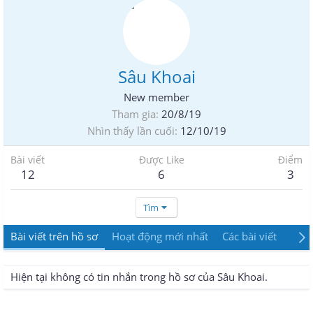
Sâu Khoai
New member
Tham gia
20/8/19
Nhìn thấy lần cuối
12/10/19
Bài viết
Được Like
Điểm
12
6
3
Tìm
Bài viết trên hồ sơ
Hoạt động mới nhất
Các bài viết
Giới
Hiện tại không có tin nhắn trong hồ sơ của Sâu Khoai.