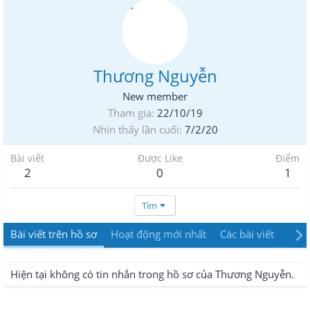
Thương Nguyễn
New member
Tham gia
22/10/19
Nhìn thấy lần cuối
7/2/20
Bài viết
Được Like
Điểm
2
0
1
Tìm
Bài viết trên hồ sơ
Hoạt động mới nhất
Các bài viết
Giới
Hiện tại không có tin nhắn trong hồ sơ của Thương Nguyễn.