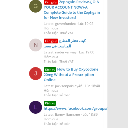
Zephgain Review-{JOIN
Cần giúp
G
YOUR ACCOUNT NOW}-A
Complete Guide to the Zephgain
for New Investors!
Latest: guvenfundex
Lúc 19:02
Hôm qua
Thảo luận Thuế VAT
كيف تختار القطاع
Cần giúp
N
المناسب فى مصر
Latest: naderkenway
Lúc 19:00
Hôm qua
Thảo luận Thuế VAT
How to Buy Oxycodone
Dịch vụ
J
20mg Without a Prescription
Online
Latest: jacksonpaisley46
Lúc 18:40
Hôm qua
Thảo luận kế toán
Dịch vụ
L
https://www.facebook.com/groups/aerioqheati
Latest: liamwilliamsme
Lúc 18:39
Hôm qua
Thảo luận kế toán