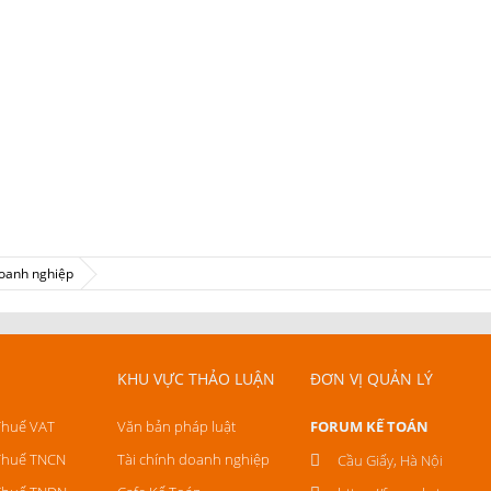
doanh nghiệp
KHU VỰC THẢO LUẬN
ĐƠN VỊ QUẢN LÝ
Thuế VAT
Văn bản pháp luật
FORUM KẾ TOÁN
Thuế TNCN
Tài chính doanh nghiệp
Cầu Giấy, Hà Nội