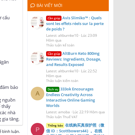
BÀI VIẾT MỚI
ơ cấu
Avis Slimiko™ : Quels
Cần giúp
sont les effets réels sur la perte
de poids ?
Latest: altburnke10
Lúc 23:09
Hôm qua
Thảo luận kế toán
AltBurn Keto 800mg
Cần giúp
Reviews: Ingredients, Dosage,
 Ngân
and Results Exposed
Latest: altburnke10
Lúc 22:52
Hôm qua
Thảo luận kiểm toán
ở đảm bảo
333ok Encourages
Dịch vụ
A
Endless Creativity Across
ng nguồn
Interactive Online Gaming
Worlds
 thấy
Latest: amoba
Lúc 22:19 Hôm qua
các nhà
Thảo luận Thuế VAT
 gia tăng.
在线购买真假护照（微
Thông báo
P
信 ID：Scottbowers44）。在线
 bình luận.