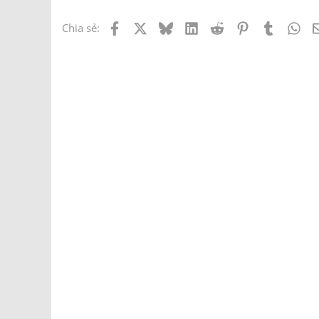
Facebook
X
Bluesky
LinkedIn
Reddit
Pinterest
Tumblr
Wh
Chia sẻ: