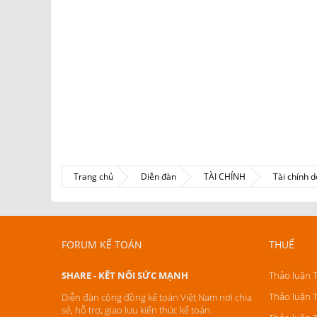
Trang chủ
Diễn đàn
TÀI CHÍNH
Tài chính 
FORUM KẾ TOÁN
THUẾ
SHARE - KẾT NỐI SỨC MẠNH
Thảo luận 
Thảo luận 
Diễn đàn cộng đồng kế toán Việt Nam nơi chia
sẻ, hỗ trợ, giao lưu kiến thức kế toán.