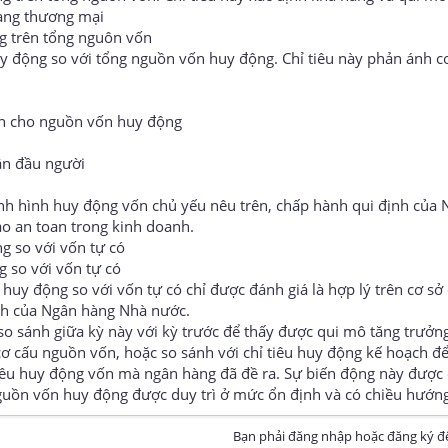
hàng thương mại
y động so với tổng nguồn vốn huy động. Chỉ tiêu này phản ánh c
uân cho nguồn vốn huy động
ân đầu người
ình hình huy động vốn chủ yếu nêu trên, chấp hành qui định của
o an toan trong kinh doanh.
g so với vốn tự có
bài tập nguyên lý kế toán chương 3
huy động so với vốn tự có chỉ được đánh giá là hợp lý trên cơ s
ịnh của Ngân hàng Nhà nước.
 so sánh giữa kỳ này với kỳ trước để thấy được qui mô tăng trưở
cơ cấu nguồn vốn, hoặc so sánh với chỉ tiêu huy động kế hoạch để
êu huy động vốn mà ngân hàng đã đề ra. Sự biến động này được 
 nguồn vốn huy động được duy trì ở mức ổn định và có chiều hướng
Bạn phải đăng nhập hoặc đăng ký để