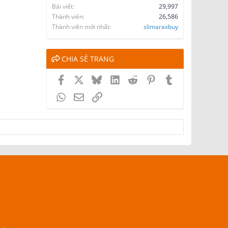
Bài viết
29,997
Thành viên
26,586
Thành viên mới nhất
slimaraxbuy
CHIA SẺ TRANG
Facebook
X
Bluesky
LinkedIn
Reddit
Pinterest
Tumblr
WhatsApp
Email
Link