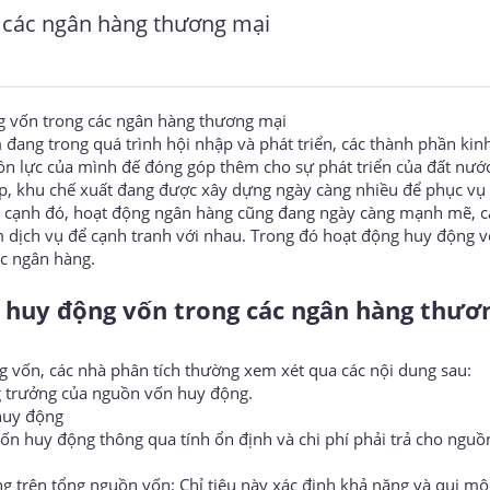
g các ngân hàng thương mại
 đang trong quá trình hội nhập và phát triển, các thành phần kin
ồn lực của mình đế đóng góp thêm cho sự phát triển của đất nước
p, khu chế xuất đang được xây dựng ngày càng nhiều để phục vụ
ên cạnh đó, hoạt động ngân hàng cũng đang ngày càng mạnh mẽ, c
 dịch vụ để cạnh tranh với nhau. Trong đó hoạt động huy động v
ác ngân hàng.
khóa học khai báo hải quan
h huy động vốn trong các ngân hàng thươ
g vốn, các nhà phân tích thường xem xét qua các nội dung sau:
g trưởng của nguồn vốn huy động.
huy động
ốn huy động thông qua tính ổn định và chi phí phải trả cho ngu
g trên tổng nguồn vốn: Chỉ tiêu này xác định khả năng và qui mô