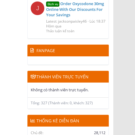
Order Oxycodone 30mg
Dịch vụ
J
Online With Our Discounts For
Your Savings
Latest: jacksonpaisley46
Lúc 18:37
Hôm qua
Thảo luận kế toán
FANPAGE
THÀNH VIÊN TRỰC TUYẾN
Không có thành viên trực tuyến.
Tổng: 327 (Thành viên: 0, khách: 327)
THỐNG KÊ DIỄN ĐÀN
Chủ đề
28,112