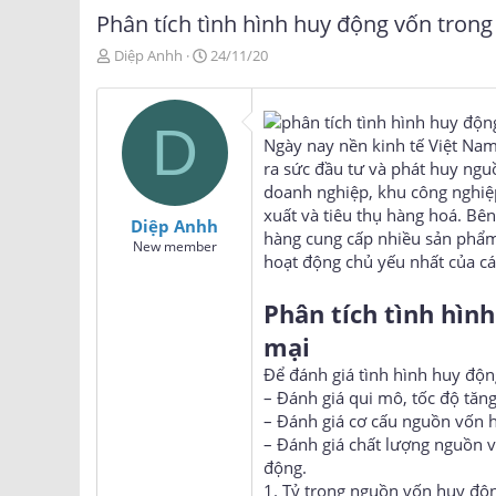
Phân tích tình hình huy động vốn tron
T
N
Diệp Anhh
24/11/20
h
g
r
à
e
y
D
a
g
Ngày nay nền kinh tế Việt Nam
d
ử
ra sức đầu tư và phát huy ngu
s
i
doanh nghiệp, khu công nghiệ
t
a
xuất và tiêu thụ hàng hoá. B
Diệp Anhh
r
hàng cung cấp nhiều sản phẩm
New member
t
hoạt động chủ yếu nhất của c
e
r
Phân tích tình hìn
mại
Để đánh giá tình hình huy độn
– Đánh giá qui mô, tốc độ tăn
– Đánh giá cơ cấu nguồn vốn 
– Đánh giá chất lượng nguồn v
động.
1. Tỷ trọng nguồn vốn huy độn