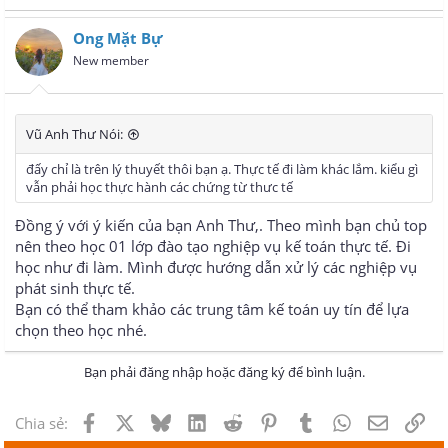
e
a
Ong Mặt Bự
c
t
New member
i
o
n
s
Vũ Anh Thư Nói:
:
đấy chỉ là trên lý thuyết thôi bạn ạ. Thực tế đi làm khác lắm. kiểu gì
vẫn phải học thực hành các chứng từ thưc tế
Đồng ý với ý kiến của bạn Anh Thư,. Theo mình bạn chủ top
nên theo học 01 lớp đào tạo nghiệp vụ kế toán thực tế. Đi
học như đi làm. Mình được hướng dẫn xử lý các nghiệp vụ
phát sinh thực tế.
Bạn có thể tham khảo các trung tâm kế toán uy tín để lựa
chọn theo học nhé.
Bạn phải đăng nhập hoặc đăng ký để bình luận.
Facebook
X
Bluesky
LinkedIn
Reddit
Pinterest
Tumblr
WhatsApp
Email
Lin
Chia sẻ: