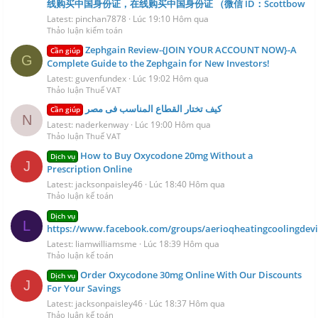
线购买中国身份证，在线购买中国身份证 （微信 ID：Scottbow
Latest: pinchan7878
Lúc 19:10 Hôm qua
Thảo luận kiểm toán
Zephgain Review-{JOIN YOUR ACCOUNT NOW}-A
Cần giúp
G
Complete Guide to the Zephgain for New Investors!
Latest: guvenfundex
Lúc 19:02 Hôm qua
Thảo luận Thuế VAT
كيف تختار القطاع المناسب فى مصر
Cần giúp
N
Latest: naderkenway
Lúc 19:00 Hôm qua
Thảo luận Thuế VAT
How to Buy Oxycodone 20mg Without a
Dịch vụ
J
Prescription Online
Latest: jacksonpaisley46
Lúc 18:40 Hôm qua
Thảo luận kế toán
Dịch vụ
L
https://www.facebook.com/groups/aerioqheatingcoolingdevi
Latest: liamwilliamsme
Lúc 18:39 Hôm qua
Thảo luận kế toán
Order Oxycodone 30mg Online With Our Discounts
Dịch vụ
J
For Your Savings
Latest: jacksonpaisley46
Lúc 18:37 Hôm qua
Thảo luận kế toán