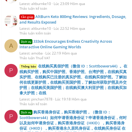
Latest: altburnke10
Lúc 23:09 Hôm qua
Thảo luận kế toán
AltBurn Keto 800mg Reviews: Ingredients, Dosage,
Cần giúp
and Results Exposed
Latest: altburnke10
Lúc 22:52 Hôm qua
Thảo luận kiểm toán
333ok Encourages Endless Creativity Across
Dịch vụ
A
Interactive Online Gaming Worlds
Latest: amoba
Lúc 22:19 Hôm qua
Thảo luận Thuế VAT
在线购买真假护照（微信 ID：Scottbowers44）。在
Thông báo
P
线购买护照，购买中国护照、香港护照、台湾护照，在线购买真
实护照、在线购买已注册的真实护照、在线购买假护照。了解如
何在线更新护照，在线购买英国护照，了解如何获取护照及外交
护照；在线购买美国护照；在线购买澳大利亚护照；在线购买加
拿大护照；在线
Latest: pinchan7878
Lúc 19:18 Hôm qua
Thảo luận kế toán
购买香港身份证，购买香港护照，（微信 ID：
Dịch vụ
P
Scottbowers44）如何申请香港身份证？申请香港身份证，何时
以及如何申请身份证，购买香港身份证（HKID），购买香港身
份证（HKID），购买香港永久居民身份证，在线购买身份证 在