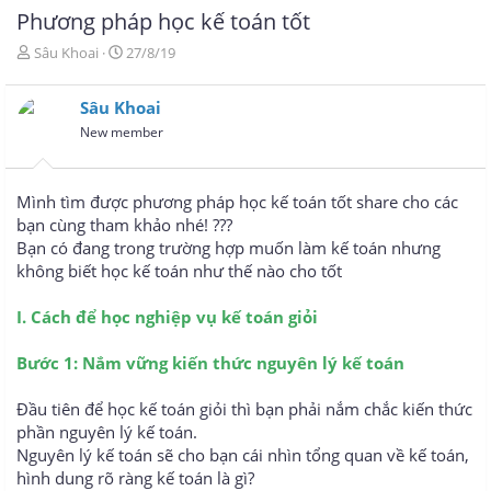
Phương pháp học kế toán tốt
T
N
Sâu Khoai
27/8/19
h
g
r
à
Sâu Khoai
e
y
a
g
New member
d
ử
s
i
t
Mình tìm được phương pháp học kế toán tốt share cho các
a
bạn cùng tham khảo nhé! ???
r
Bạn có đang trong trường hợp muốn làm kế toán nhưng
t
e
không biết học kế toán như thế nào cho tốt
r
I. Cách để học nghiệp vụ kế toán giỏi
Bước 1: Nắm vững kiến thức nguyên lý kế toán
Đầu tiên để học kế toán giỏi thì bạn phải nắm chắc kiến thức
phần nguyên lý kế toán.
Nguyên lý kế toán sẽ cho bạn cái nhìn tổng quan về kế toán,
hình dung rõ ràng kế toán là gì?