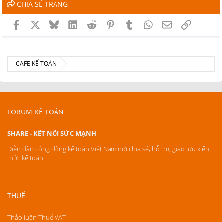
CHIA SẺ TRANG
Facebook
X
Bluesky
LinkedIn
Reddit
Pinterest
Tumblr
WhatsApp
Email
Link
CAFE KẾ TOÁN
FORUM KẾ TOÁN
SHARE - KẾT NỐI SỨC MẠNH
Diễn đàn cộng đồng kế toán Việt Nam nơi chia sẻ, hỗ trợ, giao lưu kiến
thức kế toán.
THUẾ
Thảo luận Thuế VAT