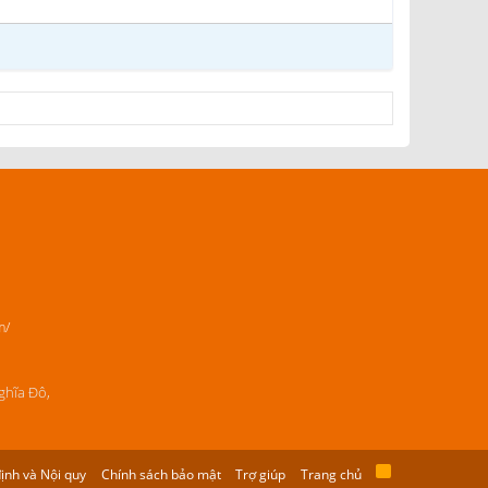
m/
ghĩa Đô,
ịnh và Nội quy
Chính sách bảo mật
Trợ giúp
Trang chủ