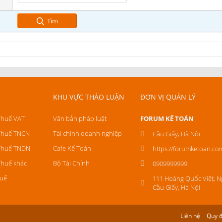
Tìm
KHU VỰC THẢO LUẬN
ĐƠN VỊ QUẢN LÝ
Thuế VAT
Văn bản pháp luật
FORUM KẾ TOÁN
Thuế TNCN
Tài chính doanh nghiệp
Cầu Giấy, Hà Nội
Thuế TNDN
Cafe Kế Toán
https://forumketoan.co
Thuế khác
Bộ Tài Chính
0909999999
uế
111 Hoàng Quốc Việt, N
Cầu Giấy, Hà Nội
Liên hệ
Quy đ