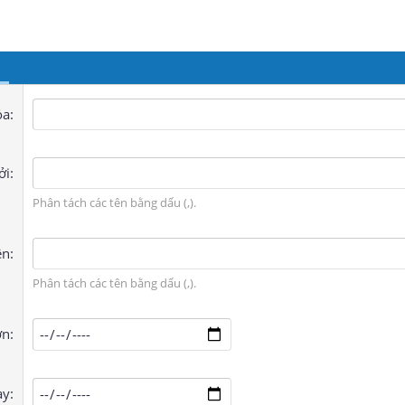
óa
ởi
Phân tách các tên bằng dấu (,).
ên
Phân tách các tên bằng dấu (,).
ơn
ày