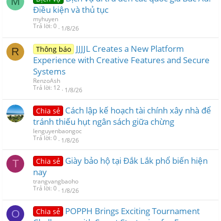
M
Điều kiện và thủ tục
myhuyen
Trả lời
0
1/8/26
JJJJL Creates a New Platform
Thông báo
R
Experience with Creative Features and Secure
Systems
RenzoAsh
Trả lời
12
1/8/26
Cách lập kế hoạch tài chính xây nhà để
Chia sẻ
tránh thiếu hụt ngân sách giữa chừng
lenguyenbaongoc
Trả lời
0
1/8/26
Giày bảo hộ tại Đắk Lắk phổ biến hiện
Chia sẻ
T
nay
trangvangbaoho
Trả lời
0
1/8/26
POPPH Brings Exciting Tournament
Chia sẻ
O