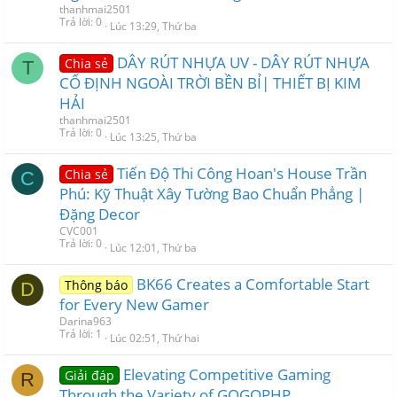
thanhmai2501
Trả lời
0
Lúc 13:29, Thứ ba
DÂY RÚT NHỰA UV - DÂY RÚT NHỰA
Chia sẻ
T
CỐ ĐỊNH NGOÀI TRỜI BỀN BỈ| THIẾT BỊ KIM
HẢI
thanhmai2501
Trả lời
0
Lúc 13:25, Thứ ba
Tiến Độ Thi Công Hoan's House Trần
Chia sẻ
C
Phú: Kỹ Thuật Xây Tường Bao Chuẩn Phẳng |
Đặng Decor
CVC001
Trả lời
0
Lúc 12:01, Thứ ba
BK66 Creates a Comfortable Start
Thông báo
D
for Every New Gamer
Darina963
Trả lời
1
Lúc 02:51, Thứ hai
Elevating Competitive Gaming
Giải đáp
R
Through the Variety of GOGOPHP