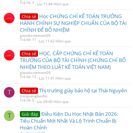
Trả lời
3
Lúc 11:44 Hôm qua
Học CHỨNG CHỈ KẾ TOÁN TRƯỞNG
Chia sẻ
HÀNH CHÍNH SỰ NGHIỆP CHUẨN CỦA BỘ TÀI
CHÍNH ĐỂ BỔ NHIỆM
giaoducvietnam09
Trả lời
11
Lúc 11:42 Hôm qua
HỌC, CẤP CHỨNG CHỈ KẾ TOÁN
Chia sẻ
TRƯỞNG CỦA BỘ TÀI CHÍNH (CHỨNG CHỈ BỔ
NHIỆM THEO LUẬT KẾ TOÁN VIỆT NAM)
giaoducvietnam09
Trả lời
13
Lúc 11:41 Hôm qua
Thị trường giày bảo hộ tại Thái Nguyên
Chia sẻ
T
trangvangbaoho
Trả lời
0
Lúc 09:40 Hôm qua
Điều Kiện Du Học Nhật Bản 2026:
Giải đáp
T
Tiêu Chuẩn Mới Nhất Và Lộ Trình Chuẩn Bị
Hoàn Chỉnh