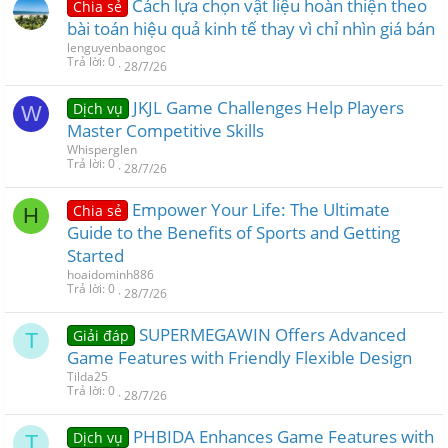
Cách lựa chọn vật liệu hoàn thiện theo
Chia sẻ
bài toán hiệu quả kinh tế thay vì chỉ nhìn giá bán
lenguyenbaongoc
Trả lời
0
28/7/26
JKJL Game Challenges Help Players
Dịch vụ
W
Master Competitive Skills
Whisperglen
Trả lời
0
28/7/26
Empower Your Life: The Ultimate
Chia sẻ
H
Guide to the Benefits of Sports and Getting
Started
hoaidominh886
Trả lời
0
28/7/26
SUPERMEGAWIN Offers Advanced
Giải đáp
T
Game Features with Friendly Flexible Design
Tilda25
Trả lời
0
28/7/26
PHBIDA Enhances Game Features with
Dịch vụ
T