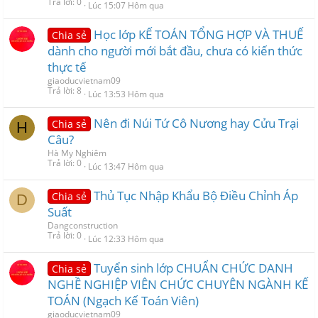
Trả lời
0
Lúc 15:07 Hôm qua
Học lớp KẾ TOÁN TỔNG HỢP VÀ THUẾ
Chia sẻ
dành cho người mới bắt đầu, chưa có kiến thức
thực tế
giaoducvietnam09
Trả lời
8
Lúc 13:53 Hôm qua
Nên đi Núi Tứ Cô Nương hay Cửu Trại
Chia sẻ
H
Câu?
Hà My Nghiêm
Trả lời
0
Lúc 13:47 Hôm qua
Thủ Tục Nhập Khẩu Bộ Điều Chỉnh Áp
Chia sẻ
D
Suất
Dangconstruction
Trả lời
0
Lúc 12:33 Hôm qua
Tuyển sinh lớp CHUẨN CHỨC DANH
Chia sẻ
NGHỀ NGHIỆP VIÊN CHỨC CHUYÊN NGÀNH KẾ
TOÁN (Ngạch Kế Toán Viên)
giaoducvietnam09