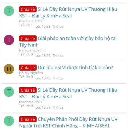
Sỉ Lẻ Dây Rút Nhựa UV Thương Hiệu
Chia sẻ
T
KST – Đại Lý KimHaiSeal
thanhmai2501
Trả lời
1
Lúc 15:33, Thứ ba
Giải pháp an toàn với giày bảo hộ tại
Chia sẻ
T
Tây Ninh
trangvangbaoho
Trả lời
0
Lúc 13:52, Thứ ba
Dữ liệu eSIM được tính từ khi nào?
Chia sẻ
H
Hà My Nghiêm
Trả lời
0
Lúc 13:46, Thứ ba
Sỉ Lẻ Dây Rút Nhựa UV Thương Hiệu
Chia sẻ
T
KST – Đại Lý KimHaiSeal
thanhmai2501
Trả lời
0
Lúc 13:37, Thứ ba
Chuyên Phân Phối Dây Rút Nhựa UV
Chia sẻ
T
Ngoài Trời KST Chính Hãng – KIMHAISEAL