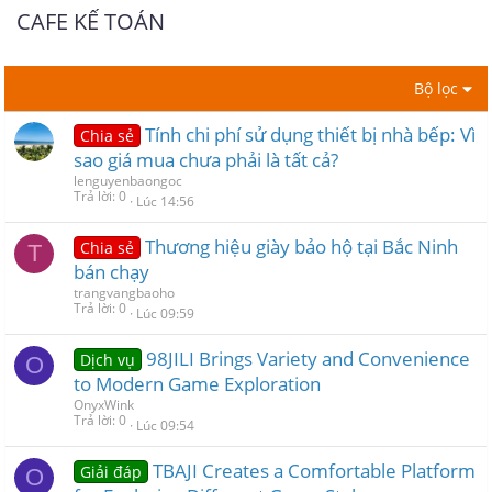
CAFE KẾ TOÁN
Bộ lọc
Tính chi phí sử dụng thiết bị nhà bếp: Vì
Chia sẻ
sao giá mua chưa phải là tất cả?
lenguyenbaongoc
Trả lời
0
Lúc 14:56
Thương hiệu giày bảo hộ tại Bắc Ninh
Chia sẻ
T
bán chạy
trangvangbaoho
Trả lời
0
Lúc 09:59
98JILI Brings Variety and Convenience
Dịch vụ
O
to Modern Game Exploration
OnyxWink
Trả lời
0
Lúc 09:54
TBAJI Creates a Comfortable Platform
Giải đáp
O