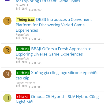
for Exploring Different Game Styles
OnyxWink
Trả lời
0
Lúc 09:50
DB33 Introduces a Convenient
Thông báo
R
Platform for Discovering Varied Game
Experiences
RenzoAsh
Trả lời
0
Lúc 09:48
BBAJI Offers a Fresh Approach to
Dịch vụ
R
Exploring Diverse Game Experiences
RenzoAsh
Trả lời
0
Lúc 09:45
Xưởng gia công logo silicone ép nhiệt
Dịch vụ
N
cao cấp
nguyenvanphu
Trả lời
0
Lúc 09:03
Omoda C5 Hybrid – SUV Hybrid Công
Chia sẻ
H
Nghệ Mới