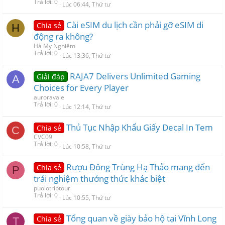
Trả lời
0
Lúc 06:44, Thứ tư
Cài eSIM du lịch cần phải gỡ eSIM di
Chia sẻ
H
động ra không?
Hà My Nghiêm
Trả lời
0
Lúc 13:36, Thứ tư
RAJA7 Delivers Unlimited Gaming
Giải đáp
A
Choices for Every Player
auroravale
Trả lời
0
Lúc 12:14, Thứ tư
Thủ Tục Nhập Khẩu Giấy Decal In Tem
Chia sẻ
C
CVC09
Trả lời
0
Lúc 10:58, Thứ tư
Rượu Đông Trùng Hạ Thảo mang đến
Chia sẻ
P
trải nghiệm thưởng thức khác biệt
puolotriptour
Trả lời
0
Lúc 10:55, Thứ tư
Tổng quan về giày bảo hộ tại Vĩnh Long
Chia sẻ
T