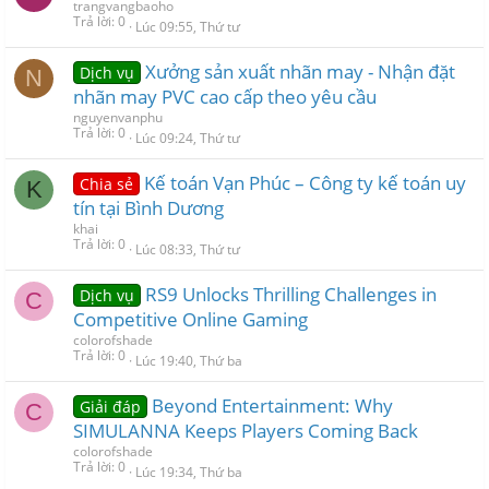
trangvangbaoho
Trả lời
0
Lúc 09:55, Thứ tư
Xưởng sản xuất nhãn may - Nhận đặt
Dịch vụ
N
nhãn may PVC cao cấp theo yêu cầu
nguyenvanphu
Trả lời
0
Lúc 09:24, Thứ tư
Kế toán Vạn Phúc – Công ty kế toán uy
Chia sẻ
K
tín tại Bình Dương
khai
Trả lời
0
Lúc 08:33, Thứ tư
RS9 Unlocks Thrilling Challenges in
Dịch vụ
C
Competitive Online Gaming
colorofshade
Trả lời
0
Lúc 19:40, Thứ ba
Beyond Entertainment: Why
Giải đáp
C
SIMULANNA Keeps Players Coming Back
colorofshade
Trả lời
0
Lúc 19:34, Thứ ba