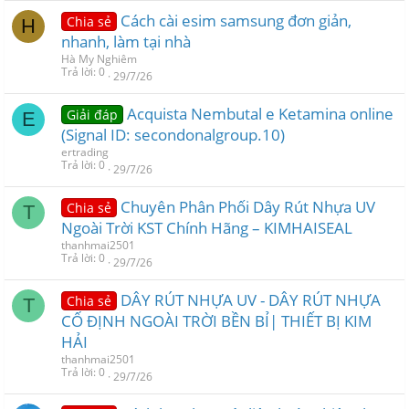
Cách cài esim samsung đơn giản,
Chia sẻ
H
nhanh, làm tại nhà
Hà My Nghiêm
Trả lời
0
29/7/26
Acquista Nembutal e Ketamina online
Giải đáp
E
(Signal ID: secondonalgroup.10)
ertrading
Trả lời
0
29/7/26
Chuyên Phân Phối Dây Rút Nhựa UV
Chia sẻ
T
Ngoài Trời KST Chính Hãng – KIMHAISEAL
thanhmai2501
Trả lời
0
29/7/26
DÂY RÚT NHỰA UV - DÂY RÚT NHỰA
Chia sẻ
T
CỐ ĐỊNH NGOÀI TRỜI BỀN BỈ| THIẾT BỊ KIM
HẢI
thanhmai2501
Trả lời
0
29/7/26