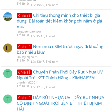
thanhgiang247
Trả lời
0
Lúc 15:29, Thứ năm
Chi tiêu thông minh cho thiết bị gia
Chia sẻ
dụng: Bài toán tiết kiệm không chỉ nằm ở giá
mua
lenguyenbaongoc
Trả lời
0
Lúc 15:15, Thứ năm
Nên mua eSIM trước ngày đi khoảng
Chia sẻ
H
bao nhiêu lâu?
Hà My Nghiêm
Trả lời
0
Lúc 13:47, Thứ năm
Chuyên Phân Phối Dây Rút Nhựa UV
Chia sẻ
T
Ngoài Trời KST Chính Hãng – KIMHAISEAL
thanhmai2501
Trả lời
0
Lúc 12:06, Thứ năm
DÂY RÚT NHỰA UV - DÂY RÚT NHỰA
Chia sẻ
T
CỐ ĐỊNH NGOÀI TRỜI BỀN BỈ| THIẾT BỊ KIM
HẢI