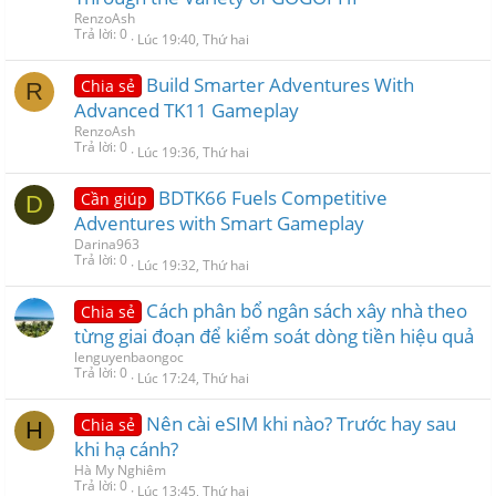
RenzoAsh
Trả lời
0
Lúc 19:40, Thứ hai
Build Smarter Adventures With
Chia sẻ
R
Advanced TK11 Gameplay
RenzoAsh
Trả lời
0
Lúc 19:36, Thứ hai
BDTK66 Fuels Competitive
Cần giúp
D
Adventures with Smart Gameplay
Darina963
Trả lời
0
Lúc 19:32, Thứ hai
Cách phân bổ ngân sách xây nhà theo
Chia sẻ
từng giai đoạn để kiểm soát dòng tiền hiệu quả
lenguyenbaongoc
Trả lời
0
Lúc 17:24, Thứ hai
Nên cài eSIM khi nào? Trước hay sau
Chia sẻ
H
khi hạ cánh?
Hà My Nghiêm
Trả lời
0
Lúc 13:45, Thứ hai