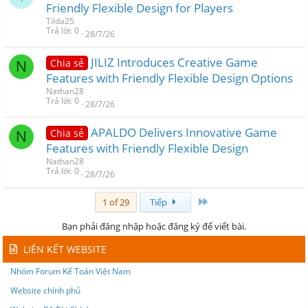
Friendly Flexible Design for Players
Tilda25
Trả lời
0
28/7/26
JILIZ Introduces Creative Game
Chia sẻ
N
Features with Friendly Flexible Design Options
Nathan28
Trả lời
0
28/7/26
APALDO Delivers Innovative Game
Chia sẻ
N
Features with Friendly Flexible Design
Nathan28
Trả lời
0
28/7/26
Last
1 of 29
Tiếp
Bạn phải đăng nhập hoặc đăng ký để viết bài.
LIÊN KẾT WEBSITE
Nhóm Forum Kế Toán Việt Nam
Website chính phủ