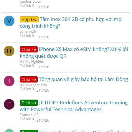
puolotriptour
Trả lời
0
31/7/26
Tấm inox 304 2B có phù hợp với mọi
Hợp tác
V
công trình không?
vananh26
Trả lời
0
31/7/26
iPhone XS Max có eSIM không? Xử lý lỗi
Chia sẻ
H
không quét được QR
Hà My Nghiêm
Trả lời
0
31/7/26
Tổng quan về giày bảo hộ tại Lâm Đồng
Chia sẻ
T
trangvangbaoho
Trả lời
0
31/7/26
JILITOP7 Redefines Adventure Gaming
Dịch vụ
E
with Powerful Technical Advantages
Emmanu23
Trả lời
0
31/7/26