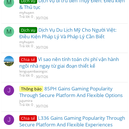
Dịch vụ di trú đến Thụy Điển: Điều kiện
Dịch vụ
M
& Thủ tục
myhuyen
Trả lời
0
30/7/26
Dịch Vụ Du Lịch Mỹ Cho Người Việt:
Dịch vụ
M
Điều Kiện Pháp Lý Và Pháp Lý Cần Biết
myhuyen
Trả lời
0
30/7/26
Vì sao nên tính toán chi phí vận hành
Chia sẻ
ngôi nhà ngay từ giai đoạn thiết kế
lenguyenbaongoc
Trả lời
0
30/7/26
85PH Gains Gaming Popularity
Thông báo
J
Through Secure Platform And Flexible Options
jujumira
Trả lời
0
30/7/26
L336 Gains Gaming Popularity Through
Chia sẻ
J
Secure Platform And Flexible Experiences