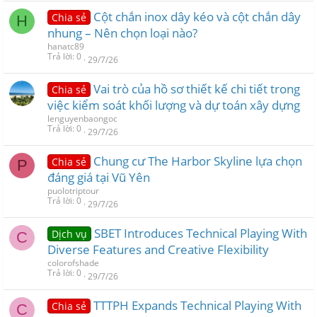
Cột chắn inox dây kéo và cột chắn dây
Chia sẻ
H
nhung – Nên chọn loại nào?
hanatc89
Trả lời
0
29/7/26
Vai trò của hồ sơ thiết kế chi tiết trong
Chia sẻ
việc kiểm soát khối lượng và dự toán xây dựng
lenguyenbaongoc
Trả lời
0
29/7/26
Chung cư The Harbor Skyline lựa chọn
Chia sẻ
P
đáng giá tại Vũ Yên
puolotriptour
Trả lời
0
29/7/26
SBET Introduces Technical Playing With
Dịch vụ
C
Diverse Features and Creative Flexibility
colorofshade
Trả lời
0
29/7/26
TTTPH Expands Technical Playing With
Chia sẻ
C