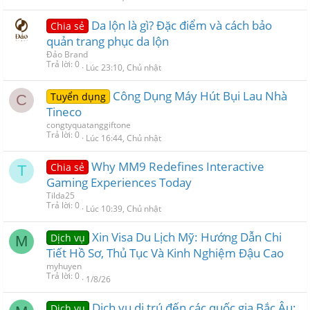
Da lộn là gì? Đặc điểm và cách bảo
Chia sẻ
quản trang phục da lộn
Đảo Brand
Trả lời
0
Lúc 23:10, Chủ nhật
Công Dụng Máy Hút Bụi Lau Nhà
Tuyển dụng
C
Tineco
congtyquatanggiftone
Trả lời
0
Lúc 16:44, Chủ nhật
Why MM9 Redefines Interactive
Chia sẻ
T
Gaming Experiences Today
Tilda25
Trả lời
0
Lúc 10:39, Chủ nhật
Xin Visa Du Lịch Mỹ: Hướng Dẫn Chi
Dịch vụ
M
Tiết Hồ Sơ, Thủ Tục Và Kinh Nghiệm Đậu Cao
myhuyen
Trả lời
0
1/8/26
Dịch vụ di trú đến các quốc gia Bắc Âu:
Dịch vụ