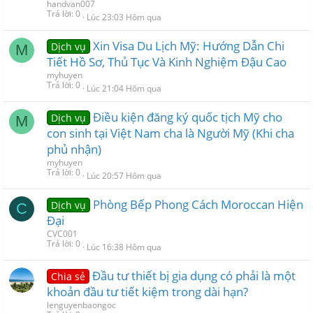
handvan007
Trả lời
0
Lúc 23:03 Hôm qua
Xin Visa Du Lịch Mỹ: Hướng Dẫn Chi
Dịch vụ
M
Tiết Hồ Sơ, Thủ Tục Và Kinh Nghiệm Đậu Cao
myhuyen
Trả lời
0
Lúc 21:04 Hôm qua
Điều kiện đăng ký quốc tịch Mỹ cho
Dịch vụ
M
con sinh tại Việt Nam cha là Người Mỹ (Khi cha
phủ nhận)
myhuyen
Trả lời
0
Lúc 20:57 Hôm qua
Phòng Bếp Phong Cách Moroccan Hiện
Dịch vụ
C
Đại
CVC001
Trả lời
0
Lúc 16:38 Hôm qua
Đầu tư thiết bị gia dụng có phải là một
Chia sẻ
khoản đầu tư tiết kiệm trong dài hạn?
lenguyenbaongoc