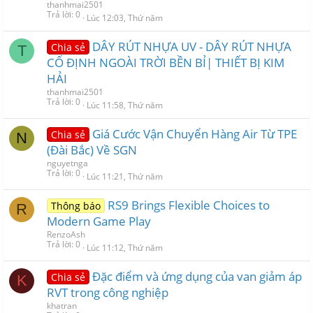
thanhmai2501
Trả lời
0
Lúc 12:03, Thứ năm
DÂY RÚT NHỰA UV - DÂY RÚT NHỰA
Chia sẻ
T
CỐ ĐỊNH NGOÀI TRỜI BỀN BỈ| THIẾT BỊ KIM
HẢI
thanhmai2501
Trả lời
0
Lúc 11:58, Thứ năm
Giá Cước Vận Chuyển Hàng Air Từ TPE
Chia sẻ
N
(Đài Bắc) Về SGN
nguyetnga
Trả lời
0
Lúc 11:21, Thứ năm
RS9 Brings Flexible Choices to
Thông báo
R
Modern Game Play
RenzoAsh
Trả lời
0
Lúc 11:12, Thứ năm
Đặc điểm và ứng dụng của van giảm áp
Chia sẻ
K
RVT trong công nghiệp
khatran