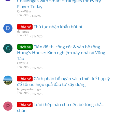
Challenges with Smart Strategies for Every
Player Today
OnyxWink
Trả lời
0
1/8/26
Thủ tục nhập khẩu bút bi
Chia sẻ
D
dangnga
Trả lời
0
31/7/26
Tiến độ thi công cột & sàn bê tông
Dịch vụ
C
Hưng's House: Kinh nghiệm xây nhà tại Vũng
Tàu
CVC001
Trả lời
0
31/7/26
Cách phân bổ ngân sách thiết kế hợp lý
Chia sẻ
để tối ưu hiệu quả đầu tư xây dựng
lenguyenbaongoc
Trả lời
0
31/7/26
Lưới thép hàn cho nền bê tông chắc
Chia sẻ
P
chắn