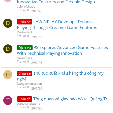
Innovative Features and Flexible Design
colorofshade
Trả lời
0
29/7/26
LAWINPLAY Develops Technical
Chia sẻ
D
Playing Through Creative Game Features
Darina963
Trả lời
0
29/7/26
9S Explores Advanced Game Features
Dịch vụ
D
With Technical Playing Innovation
Darina963
Trả lời
0
29/7/26
Thủ tục xuất khẩu hàng thủ công mỹ
Chia sẻ
D
nghệ
Dangconstruction
Trả lời
0
29/7/26
Tổng quan về giày bảo hộ tại Quảng Trị
Chia sẻ
T
trangvangbaoho
Trả lời
0
29/7/26