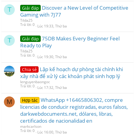
Discover a New Level of Competitive
Giải đáp
T
Gaming with 7J77
Tilda25
Trả lời
0
Lúc 19:33, Thứ ba
75DB Makes Every Beginner Feel
Giải đáp
T
Ready to Play
Tilda25
Trả lời
0
Lúc 19:30, Thứ ba
Lập kế hoạch dự phòng tài chính khi
Chia sẻ
xây nhà để xử lý các khoản phát sinh hợp lý
lenguyenbaongoc
Trả lời
0
Lúc 17:32, Thứ ba
WhatsApp +16465806302, compre
Hợp tác
M
licencias de conducir registradas, euros falsos,
darkwebdocuments.net, dólares, libras,
certificados de nacionalidad en
markcarlson
Trả lời
0
Lúc 16:00, Thứ ba