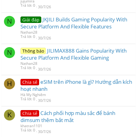
jujumira
Trả lời
0
30/7/26
JKJILI Builds Gaming Popularity With
Giải đáp
N
Secure Platform And Flexible Features
Nathan28
Trả lời
0
30/7/26
JILIMAX888 Gains Popularity With
Thông báo
N
Secure Platform And Flexible Gaming
Nathan28
Trả lời
0
30/7/26
eSIM trên iPhone là gì? Hướng dẫn kích
Chia sẻ
H
hoạt nhanh
Hà My Nghiêm
Trả lời
0
30/7/26
Cách phối hợp màu sắc để bánh
Chia sẻ
K
dimsum thêm bắt mắt
khatran1101
Trả lời
0
30/7/26