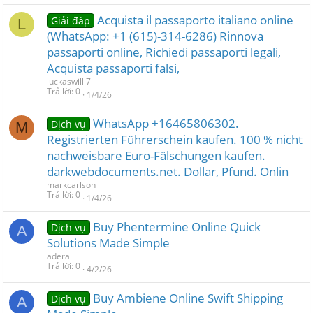
Acquista il passaporto italiano online
Giải đáp
L
(WhatsApp: +1 (615)-314-6286) Rinnova
passaporti online, Richiedi passaporti legali,
Acquista passaporti falsi,
luckaswilli7
Trả lời
0
1/4/26
WhatsApp +16465806302.
Dịch vụ
M
Registrierten Führerschein kaufen. 100 % nicht
nachweisbare Euro-Fälschungen kaufen.
darkwebdocuments.net. Dollar, Pfund. Onlin
markcarlson
Trả lời
0
1/4/26
Buy Phentermine Online Quick
Dịch vụ
A
Solutions Made Simple
aderall
Trả lời
0
4/2/26
Buy Ambiene Online Swift Shipping
Dịch vụ
A