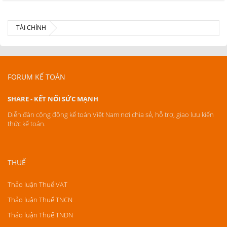
TÀI CHÍNH
FORUM KẾ TOÁN
SHARE - KẾT NỐI SỨC MẠNH
Diễn đàn cộng đồng kế toán Việt Nam nơi chia sẻ, hỗ trợ, giao lưu kiến
thức kế toán.
THUẾ
Thảo luận Thuế VAT
Thảo luận Thuế TNCN
Thảo luận Thuế TNDN