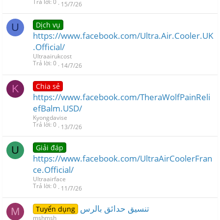
Trả lời
0
15/7/26
Dịch vụ
U
https://www.facebook.com/Ultra.Air.Cooler.UK
.Official/
Ultraairukcost
Trả lời
0
14/7/26
Chia sẻ
K
https://www.facebook.com/TheraWolfPainReli
efBalm.USD/
Kyongdavise
Trả lời
0
13/7/26
Giải đáp
U
https://www.facebook.com/UltraAirCoolerFran
ce.Official/
Ultraairface
Trả lời
0
11/7/26
تنسيق حدائق بالرس
Tuyển dụng
M
mshmsh