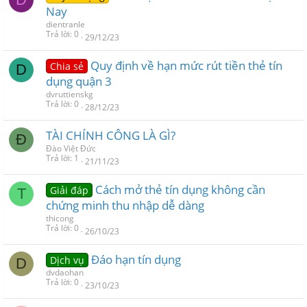
Nay
dientranle
Trả lời
0
29/12/23
Quy định về hạn mức rút tiền thẻ tín
Chia sẻ
D
dụng quận 3
dvruttienskg
Trả lời
0
28/12/23
TÀI CHÍNH CÔNG LÀ GÌ?
Đ
Đào Việt Đức
Trả lời
1
21/11/23
Cách mở thẻ tín dụng không cần
Giải đáp
T
chứng minh thu nhập dễ dàng
thicong
Trả lời
0
26/10/23
Đáo hạn tín dụng
Dịch vụ
D
dvdaohan
Trả lời
0
23/10/23