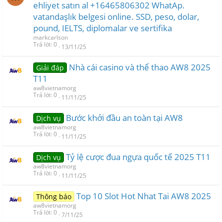
ehliyet satın al +16465806302 WhatAp.
vatandaşlık belgesi online. SSD, peso, dolar,
pound, IELTS, diplomalar ve sertifika
markcarlson
Trả lời
0
13/11/25
Nhà cái casino và thể thao AW8 2025
Giải đáp
T11
aw8vietnamorg
Trả lời
0
11/11/25
Bước khởi đầu an toàn tại AW8
Dịch vụ
aw8vietnamorg
Trả lời
0
11/11/25
Tỷ lệ cược đua ngựa quốc tế 2025 T11
Dịch vụ
aw8vietnamorg
Trả lời
0
11/11/25
Top 10 Slot Hot Nhat Tai AW8 2025
Thông báo
aw8vietnamorg
Trả lời
0
7/11/25