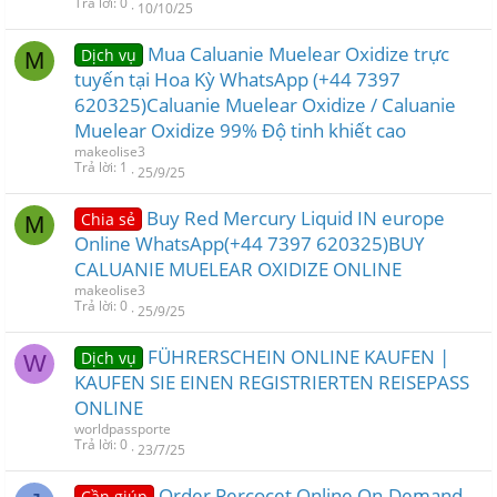
Trả lời
0
10/10/25
Mua Caluanie Muelear Oxidize trực
Dịch vụ
M
tuyến tại Hoa Kỳ WhatsApp (+44 7397
620325)Caluanie Muelear Oxidize / Caluanie
Muelear Oxidize 99% Độ tinh khiết cao
makeolise3
Trả lời
1
25/9/25
Buy Red Mercury Liquid IN europe
Chia sẻ
M
Online WhatsApp(+44 7397 620325)BUY
CALUANIE MUELEAR OXIDIZE ONLINE
makeolise3
Trả lời
0
25/9/25
FÜHRERSCHEIN ONLINE KAUFEN |
Dịch vụ
W
KAUFEN SIE EINEN REGISTRIERTEN REISEPASS
ONLINE
worldpassporte
Trả lời
0
23/7/25
Order Percocet Online On-Demand
Cần giúp