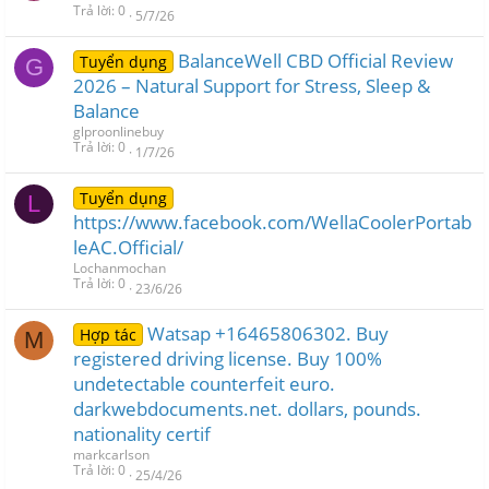
Trả lời
0
5/7/26
BalanceWell CBD Official Review
Tuyển dụng
G
2026 – Natural Support for Stress, Sleep &
Balance
glproonlinebuy
Trả lời
0
1/7/26
Tuyển dụng
L
https://www.facebook.com/WellaCoolerPortab
leAC.Official/
Lochanmochan
Trả lời
0
23/6/26
Watsap +16465806302. Buy
Hợp tác
M
registered driving license. Buy 100%
undetectable counterfeit euro.
darkwebdocuments.net. dollars, pounds.
nationality certif
markcarlson
Trả lời
0
25/4/26