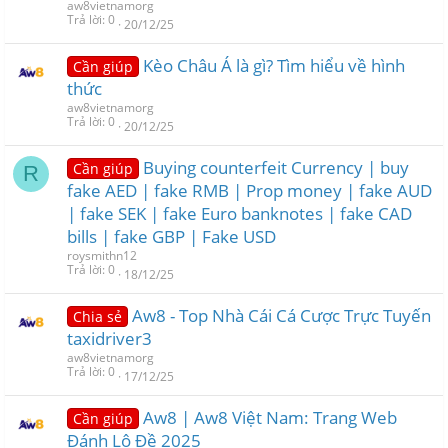
aw8vietnamorg
Trả lời
0
20/12/25
Kèo Châu Á là gì? Tìm hiểu về hình
Cần giúp
thức
aw8vietnamorg
Trả lời
0
20/12/25
Buying counterfeit Currency | buy
Cần giúp
R
fake AED | fake RMB | Prop money | fake AUD
| fake SEK | fake Euro banknotes | fake CAD
bills | fake GBP | Fake USD
roysmithn12
Trả lời
0
18/12/25
Aw8 - Top Nhà Cái Cá Cược Trực Tuyến
Chia sẻ
taxidriver3
aw8vietnamorg
Trả lời
0
17/12/25
Aw8 | Aw8 Việt Nam: Trang Web
Cần giúp
Đánh Lô Đề 2025