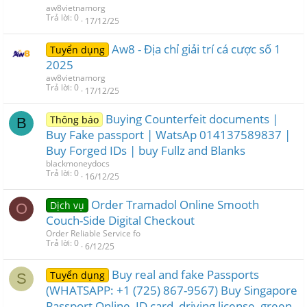
aw8vietnamorg
Trả lời
0
17/12/25
Aw8 - Địa chỉ giải trí cá cược số 1
Tuyển dụng
2025
aw8vietnamorg
Trả lời
0
17/12/25
Buying Counterfeit documents |
Thông báo
B
Buy Fake passport | WatsAp 014137589837 |
Buy Forged IDs | buy Fullz and Blanks
blackmoneydocs
Trả lời
0
16/12/25
Order Tramadol Online Smooth
Dịch vụ
O
Couch-Side Digital Checkout
Order Reliable Service fo
Trả lời
0
6/12/25
Buy real and fake Passports
Tuyển dụng
S
(WHATSAPP: +1 (725) 867-9567) Buy Singapore
Passport Online, ID card, driving license, green