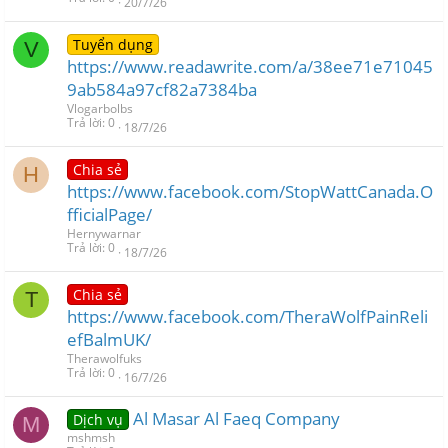
20/7/26
Tuyển dụng
V
https://www.readawrite.com/a/38ee71e71045
9ab584a97cf82a7384ba
Vlogarbolbs
Trả lời
0
18/7/26
Chia sẻ
H
https://www.facebook.com/StopWattCanada.O
fficialPage/
Hernywarnar
Trả lời
0
18/7/26
Chia sẻ
T
https://www.facebook.com/TheraWolfPainReli
efBalmUK/
Therawolfuks
Trả lời
0
16/7/26
Al Masar Al Faeq Company
Dịch vụ
M
mshmsh