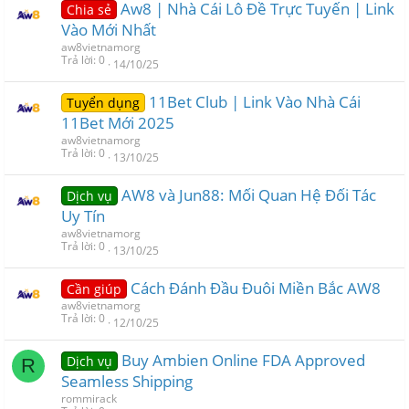
Aw8 | Nhà Cái Lô Đề Trực Tuyến | Link
Chia sẻ
Vào Mới Nhất
aw8vietnamorg
Trả lời
0
14/10/25
11Bet Club | Link Vào Nhà Cái
Tuyển dụng
11Bet Mới 2025
aw8vietnamorg
Trả lời
0
13/10/25
AW8 và Jun88: Mối Quan Hệ Đối Tác
Dịch vụ
Uy Tín
aw8vietnamorg
Trả lời
0
13/10/25
Cách Đánh Đầu Đuôi Miền Bắc AW8
Cần giúp
aw8vietnamorg
Trả lời
0
12/10/25
Buy Ambien Online FDA Approved
Dịch vụ
R
Seamless Shipping
rommirack