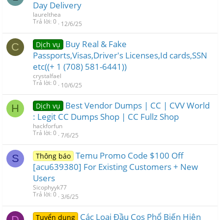
Day Delivery
laurelthea
Trả lời
0
12/6/25
Buy Real & Fake
Dịch vụ
C
Passports,Visas,Driver's Licenses,Id cards,SSN
etc((+ 1 (708) 581-6441))
crystalfael
Trả lời
0
10/6/25
Best Vendor Dumps | CC | CVV World
Dịch vụ
H
: Legit CC Dumps Shop | CC Fullz Shop
hackforfun
Trả lời
0
7/6/25
Temu Promo Code $100 Off
Thông báo
S
[acu639380] For Existing Customers + New
Users
Sicophyyk77
Trả lời
0
3/6/25
Các Loại Đầu Cos Phổ Biến Hiện
Tuyển dụng
D