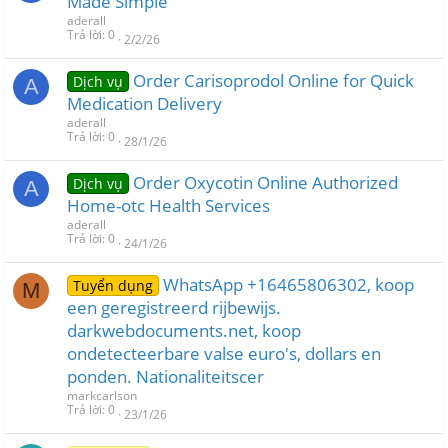
Made Simple
aderall
Trả lời
0
2/2/26
Order Carisoprodol Online for Quick
Dịch vụ
A
Medication Delivery
aderall
Trả lời
0
28/1/26
Order Oxycotin Online Authorized
Dịch vụ
A
Home-otc Health Services
aderall
Trả lời
0
24/1/26
WhatsApp +16465806302, koop
Tuyển dụng
M
een geregistreerd rijbewijs.
darkwebdocuments.net, koop
ondetecteerbare valse euro's, dollars en
ponden. Nationaliteitscer
markcarlson
Trả lời
0
23/1/26