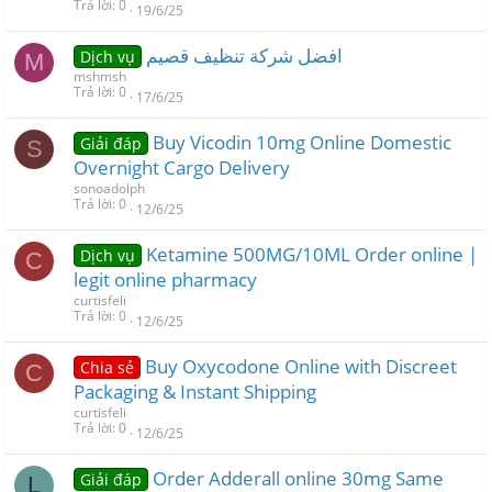
Trả lời
0
19/6/25
افضل شركة تنظيف قصيم
Dịch vụ
M
mshmsh
Trả lời
0
17/6/25
Buy Vicodin 10mg Online Domestic
Giải đáp
S
Overnight Cargo Delivery
sonoadolph
Trả lời
0
12/6/25
Ketamine 500MG/10ML Order online |
Dịch vụ
C
legit online pharmacy
curtisfeli
Trả lời
0
12/6/25
Buy Oxycodone Online with Discreet
Chia sẻ
C
Packaging & Instant Shipping
curtisfeli
Trả lời
0
12/6/25
Order Adderall online 30mg Same
Giải đáp
L