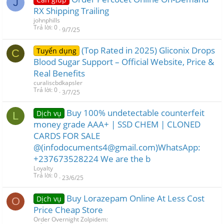
J
RX Shipping Trailing
johnphills
Trả lời
0
9/7/25
(Top Rated in 2025) Gliconix Drops
Tuyển dụng
C
Blood Sugar Support – Official Website, Price &
Real Benefits
curaliscbdkapsler
Trả lời
0
3/7/25
Buy 100% undetectable counterfeit
Dịch vụ
L
money grade AAA+ | SSD CHEM | CLONED
CARDS FOR SALE
@(infodocuments4@gmail.com)WhatsApp:
+237673528224 We are the b
Loyalty
Trả lời
0
23/6/25
Buy Lorazepam Online At Less Cost
Dịch vụ
O
Price Cheap Store
Order Overnight Zolpidem: