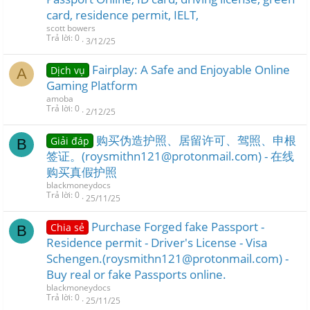
card, residence permit, IELT,
scott bowers
Trả lời
0
3/12/25
Fairplay: A Safe and Enjoyable Online
Dịch vụ
A
Gaming Platform
amoba
Trả lời
0
2/12/25
购买伪造护照、居留许可、驾照、申根
Giải đáp
B
签证。(roysmithn121@protonmail.com) - 在线
购买真假护照
blackmoneydocs
Trả lời
0
25/11/25
Purchase Forged fake Passport -
Chia sẻ
B
Residence permit - Driver's License - Visa
Schengen.(roysmithn121@protonmail.com) -
Buy real or fake Passports online.
blackmoneydocs
Trả lời
0
25/11/25