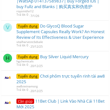
|WatsAp 014137589837| Buy Forged IDs |
buy Fullz and Blanks | 购买真实和伪造护
roysmithn12
Trả lời
0
7/1/26
Do GlycoQ Blood Sugar
Tuyển dụng
V
Supplement Capsules Really Work? An Honest
Review of Its Effectiveness & User Experience
vitalharvestcbdsale
Trả lời
0
25/12/25
Buy Silver Liquid Mercury
Tuyển dụng
H
hgchemicals
Trả lời
0
20/12/25
Chơi phỏm trực tuyến rinh tài aw8
Tuyển dụng
2025
aw8vietnamorg
Trả lời
0
20/12/25
11Bet Club | Link Vào Nhà Cái 11Bet
Cần giúp
Mới 2025