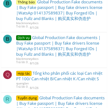
Global Production Fake documents
Thông báo
B
| Buy Fake passport | Buy fake drivers license
|WatsAp 014137589837| Buy Forged IDs |
buy Fullz and Blanks | 购买真实和伪造护
blackmoneydocs
Trả lời
0
8/1/26
Global Production Fake documents |
Dịch vụ
B
Buy Fake passport | Buy fake drivers license
|WatsAp 014137589837| Buy Forged IDs |
buy Fullz and Blanks | 购买真实和伪造护
blackmoneydocs
Trả lời
0
8/1/26
Tổng kho phân phối các loại Can nhiệt
Hợp tác
Q
PT 100/ Can nhiệt B/Can nhiệt K /Can nhiệt S
quanglan
Trả lời
0
8/1/26
Global Production Fake documents
Tuyển dụng
R
| Buy Fake passport | Buy fake drivers license