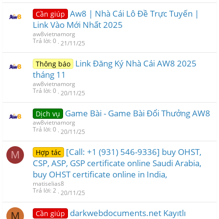
Aw8 | Nhà Cái Lô Đề Trực Tuyến |
Cần giúp
Link Vào Mới Nhất 2025
aw8vietnamorg
Trả lời
0
21/11/25
Link Đăng Ký Nhà Cái AW8 2025
Thông báo
tháng 11
aw8vietnamorg
Trả lời
0
20/11/25
Game Bài - Game Bài Đổi Thưởng AW8
Dịch vụ
aw8vietnamorg
Trả lời
0
20/11/25
[Call: +1 (931) 546-9336] buy OHST,
Hợp tác
M
CSP, ASP, GSP certificate online Saudi Arabia,
buy OHST certificate online in India,
matiselias8
Trả lời
2
20/11/25
darkwebdocuments.net Kayıtlı
Cần giúp
M