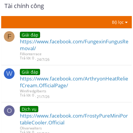
Tài chính công
Bộ lọc
Giải đáp
F
https://www.facebook.com/FungexinFungusRe
moval/
Fillionterrace
Trả lời
0
24/7/26
Giải đáp
W
https://www.facebook.com/ArthryonHeatRelie
fCream.OfficialPage/
Winifredgilberts
Trả lời
0
21/7/26
Dịch vụ
O
https://www.facebook.com/FrostyPureMiniPor
tableCooler.Official
Olivarwalters
Trả lời
0