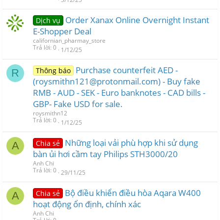
Order Xanax Online Overnight Instant
Dịch vụ
E-Shopper Deal
californian_pharmay_store
Trả lời
0
1/12/25
Purchase counterfeit AED -
Thông báo
R
(roysmithn121@protonmail.com) - Buy fake
RMB - AUD - SEK - Euro banknotes - CAD bills -
GBP- Fake USD for sale.
roysmithn12
Trả lời
0
1/12/25
Những loại vải phù hợp khi sử dụng
Chia sẻ
A
bàn ủi hơi cầm tay Philips STH3000/20
Anh Chi
Trả lời
0
29/11/25
Bộ điều khiển điều hòa Aqara W400
Chia sẻ
A
hoạt động ổn định, chính xác
Anh Chi