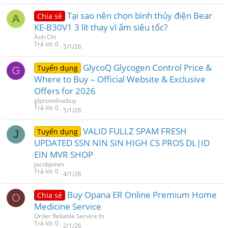
Tại sao nên chọn bình thủy điện Bear
Chia sẻ
A
KE-B30V1 3 lít thay vì ấm siêu tốc?
Anh Chi
Trả lời
0
5/1/26
GlycoQ Glycogen Control Price &
Tuyển dụng
G
Where to Buy – Official Website & Exclusive
Offers for 2026
glproonlinebuy
Trả lời
0
5/1/26
VALID FULLZ SPAM FRESH
Tuyển dụng
J
UPDATED SSN NIN SIN HIGH CS PROS DL|ID
EIN MVR SHOP
jacobjones
Trả lời
0
4/1/26
Buy Opana ER Online Premium Home
Chia sẻ
O
Medicine Service
Order Reliable Service fo
Trả lời
0
2/1/26