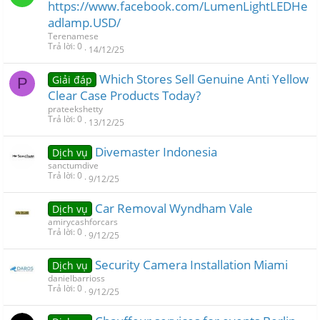
https://www.facebook.com/LumenLightLEDHe
adlamp.USD/
Terenamese
Trả lời
0
14/12/25
Which Stores Sell Genuine Anti Yellow
Giải đáp
P
Clear Case Products Today?
prateekshetty
Trả lời
0
13/12/25
Divemaster Indonesia
Dịch vụ
sanctumdive
Trả lời
0
9/12/25
Car Removal Wyndham Vale
Dịch vụ
amirycashforcars
Trả lời
0
9/12/25
Security Camera Installation Miami
Dịch vụ
danielbarrioss
Trả lời
0
9/12/25