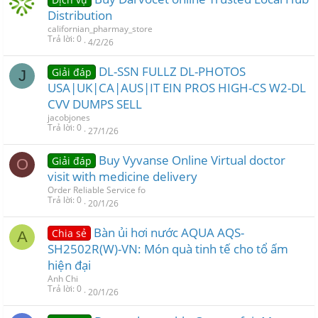
Distribution
californian_pharmay_store
Trả lời
0
4/2/26
DL-SSN FULLZ DL-PHOTOS
Giải đáp
J
USA|UK|CA|AUS|IT EIN PROS HIGH-CS W2-DL
CVV DUMPS SELL
jacobjones
Trả lời
0
27/1/26
Buy Vyvanse Online Virtual doctor
Giải đáp
O
visit with medicine delivery
Order Reliable Service fo
Trả lời
0
20/1/26
Bàn ủi hơi nước AQUA AQS-
Chia sẻ
A
SH2502R(W)-VN: Món quà tinh tế cho tổ ấm
hiện đại
Anh Chi
Trả lời
0
20/1/26