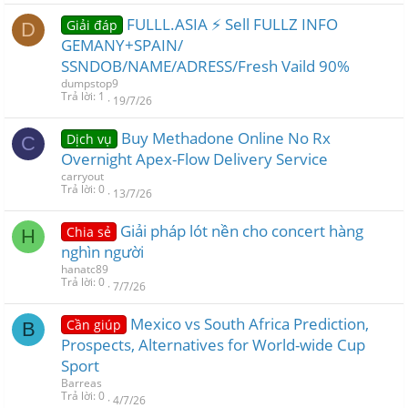
FULLL.ASIA ⚡ Sell FULLZ INFO
Giải đáp
D
GEMANY+SPAIN/
SSNDOB/NAME/ADRESS/Fresh Vaild 90%
dumpstop9
Trả lời
1
19/7/26
Buy Methadone Online No Rx
Dịch vụ
C
Overnight Apex-Flow Delivery Service
carryout
Trả lời
0
13/7/26
Giải pháp lót nền cho concert hàng
Chia sẻ
H
nghìn người
hanatc89
Trả lời
0
7/7/26
Mexico vs South Africa Prediction,
Cần giúp
B
Prospects, Alternatives for World-wide Cup
Sport
Barreas
Trả lời
0
4/7/26