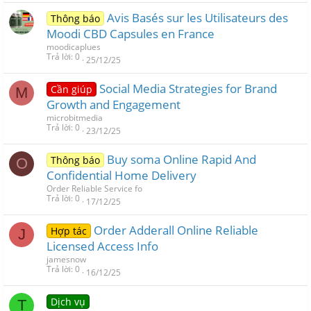
Avis Basés sur les Utilisateurs des
Thông báo
Moodi CBD Capsules en France
moodicaplues
Trả lời
0
25/12/25
Social Media Strategies for Brand
Cần giúp
M
Growth and Engagement
microbitmedia
Trả lời
0
23/12/25
Buy soma Online Rapid And
Thông báo
O
Confidential Home Delivery
Order Reliable Service fo
Trả lời
0
17/12/25
Order Adderall Online Reliable
Hợp tác
J
Licensed Access Info
jamesnow
Trả lời
0
16/12/25
Dịch vụ
T