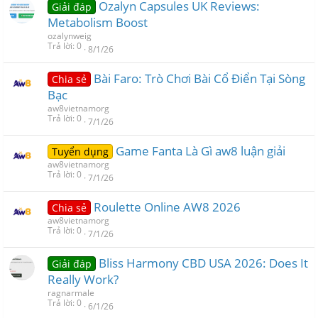
Ozalyn Capsules UK Reviews:
Giải đáp
Metabolism Boost
ozalynweig
Trả lời
0
8/1/26
Bài Faro: Trò Chơi Bài Cổ Điển Tại Sòng
Chia sẻ
Bạc
aw8vietnamorg
Trả lời
0
7/1/26
Game Fanta Là Gì aw8 luận giải
Tuyển dụng
aw8vietnamorg
Trả lời
0
7/1/26
Roulette Online AW8 2026
Chia sẻ
aw8vietnamorg
Trả lời
0
7/1/26
Bliss Harmony CBD USA 2026: Does It
Giải đáp
Really Work?
ragnarmale
Trả lời
0
6/1/26