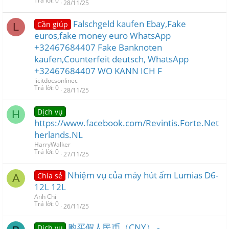
Trả lời
0
28/11/25
Falschgeld kaufen Ebay,Fake
Cần giúp
L
euros,fake money euro WhatsApp
+32467684407 Fake Banknoten
kaufen,Counterfeit deutsch, WhatsApp
+32467684407 WO KANN ICH F
licitdocsonlinec
Trả lời
0
28/11/25
Dịch vụ
H
https://www.facebook.com/Revintis.Forte.Net
herlands.NL
HarryWalker
Trả lời
0
27/11/25
Nhiệm vụ của máy hút ẩm Lumias D6-
Chia sẻ
A
12L 12L
Anh Chi
Trả lời
0
26/11/25
购买假人民币（CNY） -
Dịch vụ