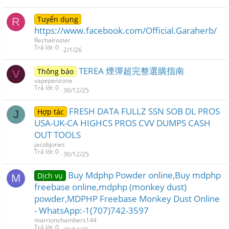
Tuyển dụng
R
https://www.facebook.com/Official.Garaherb/
Rechalroster
Trả lời
0
2/1/26
TEREA 煙彈超完整選購指南
Thông báo
V
vapepenzone
Trả lời
0
30/12/25
FRESH DATA FULLZ SSN SOB DL PROS
Hợp tác
J
USA-UK-CA HIGHCS PROS CVV DUMPS CASH
OUT TOOLS
jacobjones
Trả lời
0
30/12/25
Buy Mdphp Powder online,Buy mdphp
Dịch vụ
M
freebase online,mdphp (monkey dust)
powder,MDPHP Freebase Monkey Dust Online
- WhatsApp:-1(707)742-3597
marrionchambers144
Trả lời
0