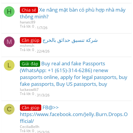
Xe nâng mặt bàn có phù hợp nhà máy
Chia sẻ
H
thông minh?
hanatc89
Trả lời
0
1/7/26
شركة تنسيق حدائق بالخرج
Cần giúp
M
mshmsh
Trả lời
0
22/4/26
Buy real and fake Passports
Giải đáp
L
(WhatsApp: +1 (615)-314-6286) renew
passports online, apply for legal passports, buy
fake passports, Buy US passports, buy
luckaswilli7
Trả lời
0
31/3/26
FB@>>
Cần giúp
C
https://www.facebook.com/Jelly.Burn.Drops.O
fficial/
CeciliaBellh
Trả lời
0
25/3/26