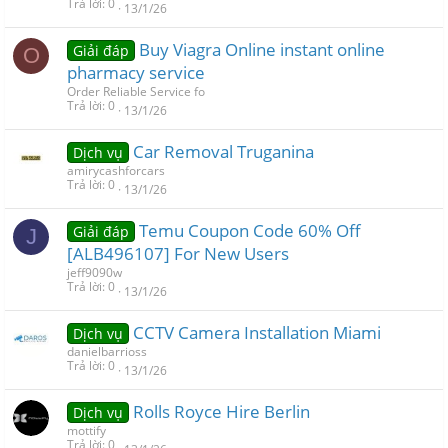
Trả lời
0
13/1/26
Buy Viagra Online instant online
Giải đáp
O
pharmacy service
Order Reliable Service fo
Trả lời
0
13/1/26
Car Removal Truganina
Dịch vụ
amirycashforcars
Trả lời
0
13/1/26
Temu Coupon Code 60% Off
Giải đáp
J
[ALB496107] For New Users
jeff9090w
Trả lời
0
13/1/26
CCTV Camera Installation Miami
Dịch vụ
danielbarrioss
Trả lời
0
13/1/26
Rolls Royce Hire Berlin
Dịch vụ
mottify
Trả lời
0