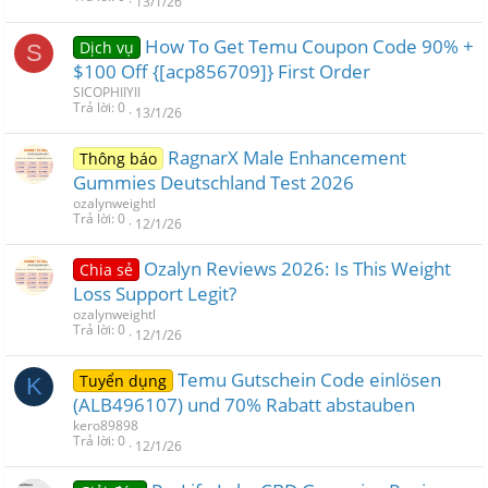
13/1/26
How To Get Temu Coupon Code 90% +
Dịch vụ
S
$100 Off {[acp856709]} First Order
SICOPHIIYII
Trả lời
0
13/1/26
RagnarX Male Enhancement
Thông báo
Gummies Deutschland Test 2026
ozalynweightl
Trả lời
0
12/1/26
Ozalyn Reviews 2026: Is This Weight
Chia sẻ
Loss Support Legit?
ozalynweightl
Trả lời
0
12/1/26
Temu Gutschein Code einlösen
Tuyển dụng
K
(ALB496107) und 70% Rabatt abstauben
kero89898
Trả lời
0
12/1/26