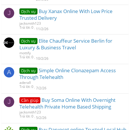
Buy Xanax Online With Low Price
Dịch vụ
J
Trusted Delivery
jacksmith123
Trả lời
0
11/2/26
Elite Chauffeur Service Berlin for
Dịch vụ
Luxury & Business Travel
mottify
Trả lời
0
10/2/26
Simple Online Clonazepam Access
Dịch vụ
A
Through Telehealth
aderall
Trả lời
0
7/2/26
Buy Soma Online With Overnight
Cần giúp
J
Telehealth Private Home Based Shipping
jacksmith123
Trả lời
0
5/2/26
Buy Darvocet online Trusted Local Hub
Dịch vụ