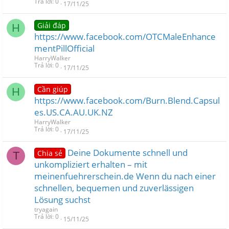
Trả lời
0
17/11/25
Giải đáp
H
https://www.facebook.com/OTCMaleEnhance
mentPillOfficial
HarryWalker
Trả lời
0
17/11/25
Cần giúp
H
https://www.facebook.com/Burn.Blend.Capsul
es.US.CA.AU.UK.NZ
HarryWalker
Trả lời
0
17/11/25
Deine Dokumente schnell und
Chia sẻ
T
unkompliziert erhalten – mit
meinenfuehrerschein.de Wenn du nach einer
schnellen, bequemen und zuverlässigen
Lösung suchst
tryagain
Trả lời
0
15/11/25