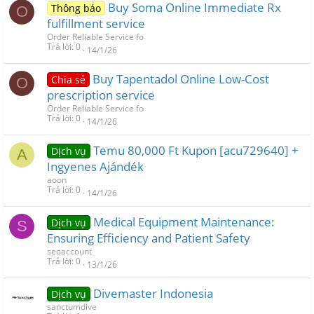
Buy Soma Online Immediate Rx
Thông báo
O
fulfillment service
Order Reliable Service fo
Trả lời
0
14/1/26
Buy Tapentadol Online Low-Cost
Chia sẻ
O
prescription service
Order Reliable Service fo
Trả lời
0
14/1/26
Temu 80,000 Ft Kupon [acu729640] +
Dịch vụ
A
Ingyenes Ajándék
aoon
Trả lời
0
14/1/26
Medical Equipment Maintenance:
Dịch vụ
S
Ensuring Efficiency and Patient Safety
seoaccount
Trả lời
0
13/1/26
Divemaster Indonesia
Dịch vụ
sanctumdive