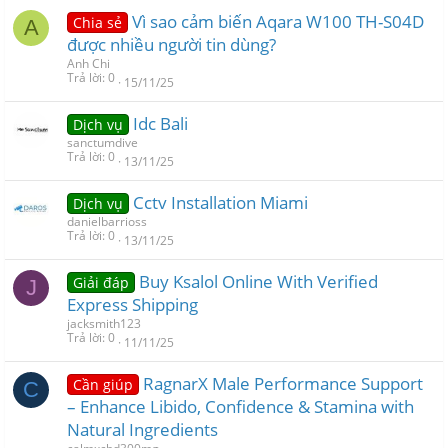
Vì sao cảm biến Aqara W100 TH-S04D
Chia sẻ
A
được nhiều người tin dùng?
Anh Chi
Trả lời
0
15/11/25
Idc Bali
Dịch vụ
sanctumdive
Trả lời
0
13/11/25
Cctv Installation Miami
Dịch vụ
danielbarrioss
Trả lời
0
13/11/25
Buy Ksalol Online With Verified
Giải đáp
J
Express Shipping
jacksmith123
Trả lời
0
11/11/25
RagnarX Male Performance Support
Cần giúp
C
– Enhance Libido, Confidence & Stamina with
Natural Ingredients