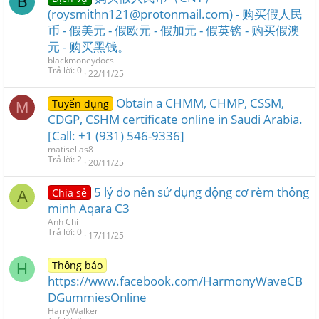
B
(roysmithn121@protonmail.com) - 购买假人民
币 - 假美元 - 假欧元 - 假加元 - 假英镑 - 购买假澳
元 - 购买黑钱。
blackmoneydocs
Trả lời
0
22/11/25
Obtain a CHMM, CHMP, CSSM,
Tuyển dụng
M
CDGP, CSHM certificate online in Saudi Arabia.
[Call: +1 (931) 546-9336]
matiselias8
Trả lời
2
20/11/25
5 lý do nên sử dụng động cơ rèm thông
Chia sẻ
A
minh Aqara C3
Anh Chi
Trả lời
0
17/11/25
Thông báo
H
https://www.facebook.com/HarmonyWaveCB
DGummiesOnline
HarryWalker