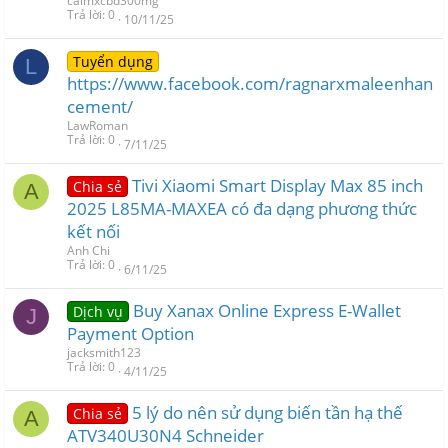
calmxcbd300mg
Trả lời
0
10/11/25
Tuyển dụng
L
https://www.facebook.com/ragnarxmaleenhan
cement/
LawRoman
Trả lời
0
7/11/25
Tivi Xiaomi Smart Display Max 85 inch
Chia sẻ
A
2025 L85MA-MAXEA có đa dạng phương thức
kết nối
Anh Chi
Trả lời
0
6/11/25
Buy Xanax Online Express E-Wallet
Dịch vụ
J
Payment Option
jacksmith123
Trả lời
0
4/11/25
5 lý do nên sử dụng biến tần hạ thế
Chia sẻ
A
ATV340U30N4 Schneider