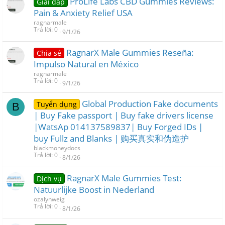
ProLife Labs CBD Gummies Reviews:
Giải đáp
Pain & Anxiety Relief USA
ragnarmale
Trả lời
0
9/1/26
RagnarX Male Gummies Reseña:
Chia sẻ
Impulso Natural en México
ragnarmale
Trả lời
0
9/1/26
Global Production Fake documents
Tuyển dụng
B
| Buy Fake passport | Buy fake drivers license
|WatsAp 014137589837| Buy Forged IDs |
buy Fullz and Blanks | 购买真实和伪造护
blackmoneydocs
Trả lời
0
8/1/26
RagnarX Male Gummies Test:
Dịch vụ
Natuurlijke Boost in Nederland
ozalynweig
Trả lời
0
8/1/26