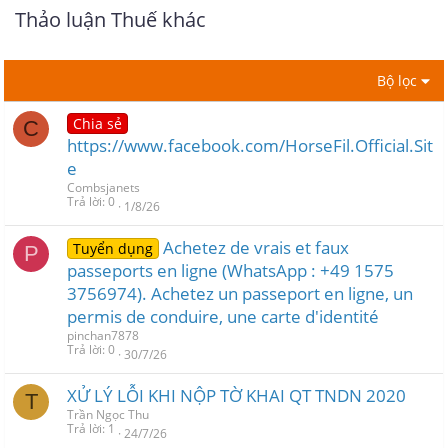
Thảo luận Thuế khác
Bộ lọc
Chia sẻ
C
https://www.facebook.com/HorseFil.Official.Sit
e
Combsjanets
Trả lời
0
1/8/26
Achetez de vrais et faux
Tuyển dụng
P
passeports en ligne (WhatsApp : +49 1575
3756974). Achetez un passeport en ligne, un
permis de conduire, une carte d'identité
pinchan7878
Trả lời
0
30/7/26
XỬ LÝ LỖI KHI NỘP TỜ KHAI QT TNDN 2020
T
Trần Ngọc Thu
Trả lời
1
24/7/26