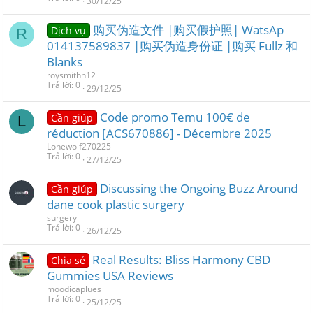
30/12/25
购买伪造文件 |购买假护照| WatsAp
Dịch vụ
R
014137589837 |购买伪造身份证 |购买 Fullz 和
Blanks
roysmithn12
Trả lời
0
29/12/25
Code promo Temu 100€ de
Cần giúp
L
réduction [ACS670886] - Décembre 2025
Lonewolf270225
Trả lời
0
27/12/25
Discussing the Ongoing Buzz Around
Cần giúp
dane cook plastic surgery
surgery
Trả lời
0
26/12/25
Real Results: Bliss Harmony CBD
Chia sẻ
Gummies USA Reviews
moodicaplues
Trả lời
0
25/12/25