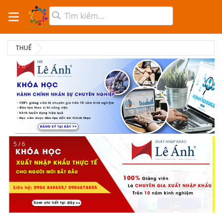
THUẾ
5 / 6
5 / 6