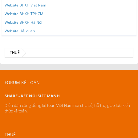
Website BHXH Việt Nam
Website BHXH TPHCM
Website BHXH Hà Nội
Website Hải quan
THUẾ
FORUM KẾ TOÁN
SHARE - KẾT NỐI SỨC MẠNH
Diễn đàn cộng đồng kế toán Việt Nam nơi chia sẻ, hỗ trợ, giao lưu kiến
thức kế toán.
THUẾ