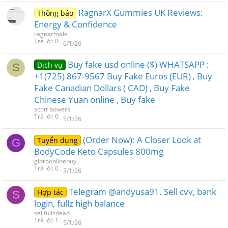
RagnarX Gummies UK Reviews:
Thông báo
Energy & Confidence
ragnarmale
Trả lời
0
6/1/26
Buy fake usd online ($) WHATSAPP :
Dịch vụ
S
+1(725) 867-9567 Buy Fake Euros (EUR) , Buy
Fake Canadian Dollars ( CAD) , Buy Fake
Chinese Yuan online , Buy fake
scott bowers
Trả lời
0
5/1/26
(Order Now): A Closer Look at
Tuyển dụng
G
BodyCode Keto Capsules 800mg
glproonlinebuy
Trả lời
0
5/1/26
Telegram @andyusa91. Sell cvv, bank
Hợp tác
S
login, fullz high balance
sellfullzdead
Trả lời
1
5/1/26