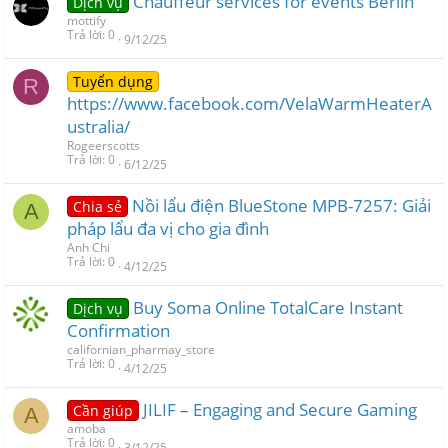
Chauffeur services for events Berlin
Dịch vụ
mottify
Trả lời
0
9/12/25
Tuyển dụng
R
https://www.facebook.com/VelaWarmHeaterA
ustralia/
Rogeerscotts
Trả lời
0
6/12/25
Nồi lẩu điện BlueStone MPB-7257: Giải
Chia sẻ
A
pháp lẩu đa vị cho gia đình
Anh Chi
Trả lời
0
4/12/25
Buy Soma Online TotalCare Instant
Dịch vụ
Confirmation
californian_pharmay_store
Trả lời
0
4/12/25
JILIF – Engaging and Secure Gaming
Cần giúp
A
amoba
Trả lời
0
3/12/25