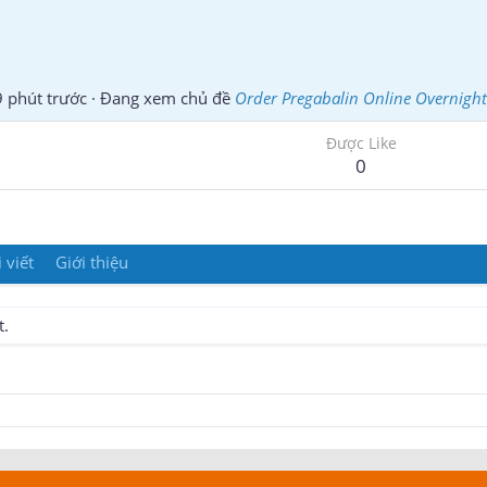
 phút trước
·
Đang xem chủ đề
Order Pregabalin Online Overnight
Được Like
0
 viết
Giới thiệu
t.