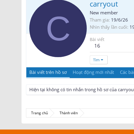
carryout
C
New member
Tham gia
19/6/26
Nhìn thấy lần cuối
19
Bài viết
16
Tìm
Bài viết trên hồ sơ
Hoạt động mới nhất
Các bài
Hiện tại không có tin nhắn trong hồ sơ của carryou
Trang chủ
Thành viên