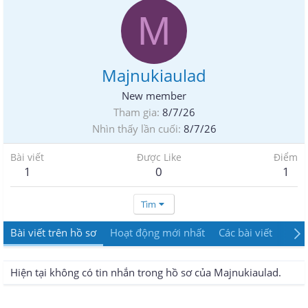
M
Majnukiaulad
New member
Tham gia
8/7/26
Nhìn thấy lần cuối
8/7/26
Bài viết
Được Like
Điểm
1
0
1
Tìm
Bài viết trên hồ sơ
Hoạt động mới nhất
Các bài viết
Giới
Hiện tại không có tin nhắn trong hồ sơ của Majnukiaulad.