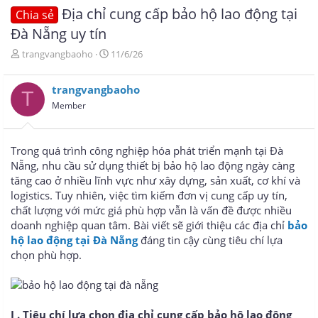
Địa chỉ cung cấp bảo hộ lao động tại
Chia sẻ
Đà Nẵng uy tín
T
N
trangvangbaoho
11/6/26
h
g
r
à
trangvangbaoho
e
y
T
a
g
Member
d
ử
s
i
t
Trong quá trình công nghiệp hóa phát triển mạnh tại Đà
a
Nẵng, nhu cầu sử dụng thiết bị bảo hộ lao động ngày càng
r
tăng cao ở nhiều lĩnh vực như xây dựng, sản xuất, cơ khí và
t
e
logistics. Tuy nhiên, việc tìm kiếm đơn vị cung cấp uy tín,
r
chất lượng với mức giá phù hợp vẫn là vấn đề được nhiều
doanh nghiệp quan tâm. Bài viết sẽ giới thiệu các địa chỉ
bảo
hộ lao động tại Đà Nẵng
đáng tin cậy cùng tiêu chí lựa
chọn phù hợp.
I . Tiêu chí lựa chọn địa chỉ cung cấp bảo hộ lao động