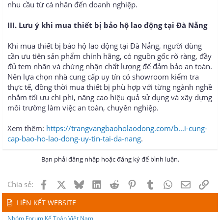
nhu cầu từ cá nhân đến doanh nghiệp.
III. Lưu ý khi mua thiết bị bảo hộ lao động tại Đà Nẵng
Khi mua thiết bị bảo hộ lao động tại Đà Nẵng, người dùng
cần ưu tiên sản phẩm chính hãng, có nguồn gốc rõ ràng, đầy
đủ tem nhãn và chứng nhận chất lượng để đảm bảo an toàn.
Nên lựa chọn nhà cung cấp uy tín có showroom kiểm tra
thực tế, đồng thời mua thiết bị phù hợp với từng ngành nghề
nhằm tối ưu chi phí, nâng cao hiệu quả sử dụng và xây dựng
môi trường làm việc an toàn, chuyên nghiệp.
Xem thêm:
https://trangvangbaoholaodong.com/b...i-cung-
cap-bao-ho-lao-dong-uy-tin-tai-da-nang
.
Bạn phải đăng nhập hoặc đăng ký để bình luận.
Facebook
X
Bluesky
LinkedIn
Reddit
Pinterest
Tumblr
WhatsApp
Email
Lin
Chia sẻ:
LIÊN KẾT WEBSITE
Nhóm Forum Kế Toán Việt Nam