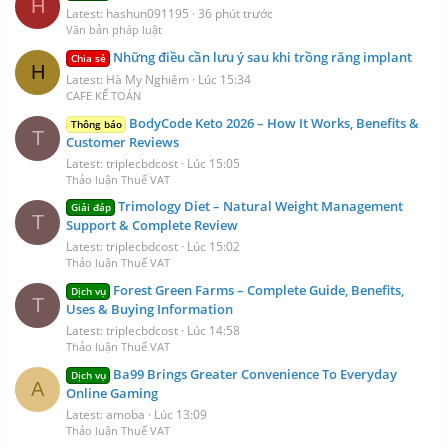
H
Latest: hashun091195
36 phút trước
Văn bản pháp luật
Những điều cần lưu ý sau khi trồng răng implant
Chia sẻ
H
Latest: Hà My Nghiêm
Lúc 15:34
CAFE KẾ TOÁN
BodyCode Keto 2026 – How It Works, Benefits &
Thông báo
T
Customer Reviews
Latest: triplecbdcost
Lúc 15:05
Thảo luận Thuế VAT
Trimology Diet – Natural Weight Management
Giải đáp
T
Support & Complete Review
Latest: triplecbdcost
Lúc 15:02
Thảo luận Thuế VAT
Forest Green Farms – Complete Guide, Benefits,
Dịch vụ
T
Uses & Buying Information
Latest: triplecbdcost
Lúc 14:58
Thảo luận Thuế VAT
Ba99 Brings Greater Convenience To Everyday
Dịch vụ
A
Online Gaming
Latest: amoba
Lúc 13:09
Thảo luận Thuế VAT