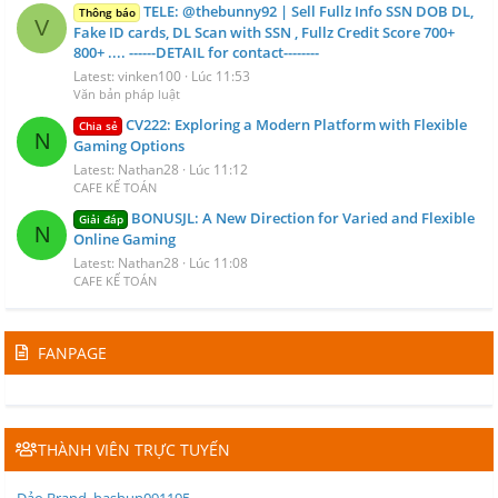
TELE: @thebunny92 | Sell Fullz Info SSN DOB DL,
Thông báo
V
Fake ID cards, DL Scan with SSN , Fullz Credit Score 700+
800+ .... ------DETAIL for contact--------
Latest: vinken100
Lúc 11:53
Văn bản pháp luật
CV222: Exploring a Modern Platform with Flexible
Chia sẻ
N
Gaming Options
Latest: Nathan28
Lúc 11:12
CAFE KẾ TOÁN
BONUSJL: A New Direction for Varied and Flexible
Giải đáp
N
Online Gaming
Latest: Nathan28
Lúc 11:08
CAFE KẾ TOÁN
FANPAGE
THÀNH VIÊN TRỰC TUYẾN
Đảo Brand
hashun091195