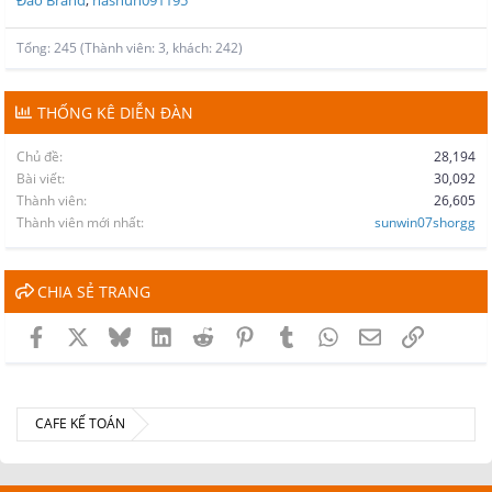
Tổng: 245 (Thành viên: 3, khách: 242)
THỐNG KÊ DIỄN ĐÀN
Chủ đề
28,194
Bài viết
30,092
Thành viên
26,605
Thành viên mới nhất
sunwin07shorgg
CHIA SẺ TRANG
Facebook
X
Bluesky
LinkedIn
Reddit
Pinterest
Tumblr
WhatsApp
Email
Link
CAFE KẾ TOÁN