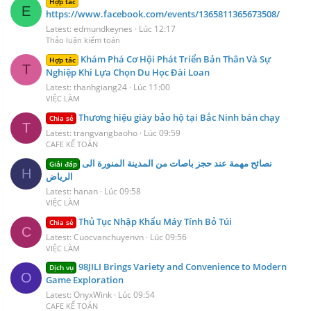
Hợp tác
E
https://www.facebook.com/events/1365811365673508/
Latest: edmundkeynes
Lúc 12:17
Thảo luận kiểm toán
Khám Phá Cơ Hội Phát Triển Bản Thân Và Sự
Hợp tác
T
Nghiệp Khi Lựa Chọn Du Học Đài Loan
Latest: thanhgiang24
Lúc 11:00
VIỆC LÀM
Thương hiệu giày bảo hộ tại Bắc Ninh bán chạy
Chia sẻ
T
Latest: trangvangbaoho
Lúc 09:59
CAFE KẾ TOÁN
نصائح مهمة عند حجز باصات من المدينة المنورة الى
Giải đáp
H
الرياض
Latest: hanan
Lúc 09:58
VIỆC LÀM
Thủ Tục Nhập Khẩu Máy Tính Bỏ Túi
Chia sẻ
C
Latest: Cuocvanchuyenvn
Lúc 09:56
VIỆC LÀM
98JILI Brings Variety and Convenience to Modern
Dịch vụ
O
Game Exploration
Latest: OnyxWink
Lúc 09:54
CAFE KẾ TOÁN