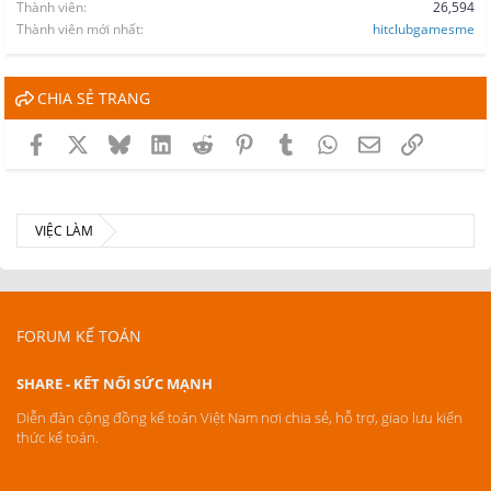
Thành viên
26,594
Thành viên mới nhất
hitclubgamesme
CHIA SẺ TRANG
Facebook
X
Bluesky
LinkedIn
Reddit
Pinterest
Tumblr
WhatsApp
Email
Link
VIỆC LÀM
FORUM KẾ TOÁN
SHARE - KẾT NỐI SỨC MẠNH
Diễn đàn cộng đồng kế toán Việt Nam nơi chia sẻ, hỗ trợ, giao lưu kiến
thức kế toán.