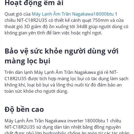
Hoạt động êm ái
Quat gió của
Máy Lạnh Âm Trần Nagakawa18000btu
1
chiều NIT-C18R2U35 có thiết kế cánh quạt 750mm và cửa
thoát gió 3D giảm độ ồn xuống tới 34dB giúp người dùng có
không gian yên tĩnh để làm việc hoặc nghỉ ngơi.
Bảo vệ sức khỏe người dùng với
màng lọc bụi
Trên dàn lạnh Máy Lạnh Âm Trần Nagakawa giá rẻ NIT-
C18R2U35 được tích hợp màng lọc bụi có tác dụng làm sạch
không khí, loại bỏ bụi và lông thú nuôi từ đó đảm bảo an
toàn sức khỏe cho người dùng.
Độ bền cao
Máy Lạnh Âm Trần Nagakawa inverter 18000btu 1 chiều
NIT-C18R2U35 sử dụng dàn tản nhiệt bằng đồng nguyên
chất được phủ lớp hydrophilic chống ăn mòn từ các tác nhân