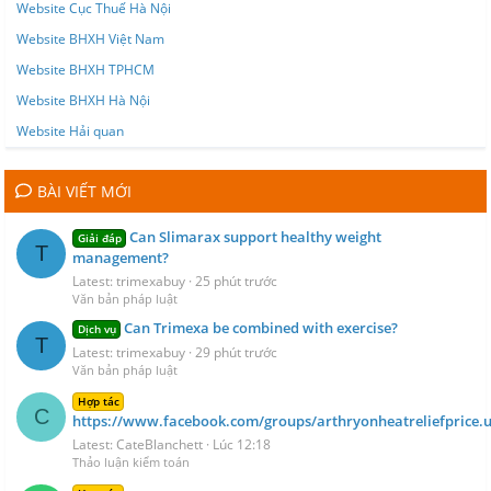
Website Cục Thuế Hà Nội
Website BHXH Việt Nam
Website BHXH TPHCM
Website BHXH Hà Nội
Website Hải quan
BÀI VIẾT MỚI
Can Slimarax support healthy weight
Giải đáp
T
management?
Latest: trimexabuy
25 phút trước
Văn bản pháp luật
Can Trimexa be combined with exercise?
Dịch vụ
T
Latest: trimexabuy
29 phút trước
Văn bản pháp luật
Hợp tác
C
https://www.facebook.com/groups/arthryonheatreliefprice.u
Latest: CateBlanchett
Lúc 12:18
Thảo luận kiểm toán