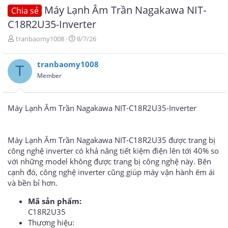
Máy Lạnh Âm Trần Nagakawa NIT-
Chia sẻ
C18R2U35-Inverter
T
N
tranbaomy1008
8/7/26
h
g
r
à
tranbaomy1008
e
y
T
a
g
Member
d
ử
s
i
t
Máy Lạnh Âm Trần Nagakawa NIT-C18R2U35-Inverter
a
r
t
e
Máy Lạnh Âm Trần Nagakawa NIT-C18R2U35 được trang bị
r
công nghệ inverter có khả năng tiết kiệm điện lên tới 40% so
với những model không được trang bị công nghệ này. Bên
cạnh đó, công nghệ inverter cũng giúp máy vận hành êm ái
và bền bỉ hơn.
Mã sản phẩm:
C18R2U35
Thương hiệu: