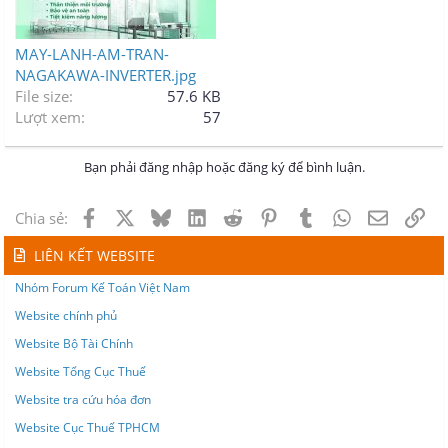
MAY-LANH-AM-TRAN-
NAGAKAWA-INVERTER.jpg
File size
57.6 KB
Lượt xem
57
Bạn phải đăng nhập hoặc đăng ký để bình luận.
Facebook
X
Bluesky
LinkedIn
Reddit
Pinterest
Tumblr
WhatsApp
Email
Lin
Chia sẻ:
LIÊN KẾT WEBSITE
Nhóm Forum Kế Toán Việt Nam
Website chính phủ
Website Bộ Tài Chính
Website Tổng Cục Thuế
Website tra cứu hóa đơn
Website Cục Thuế TPHCM