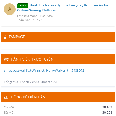
Nnok Fits Naturally Into Everyday Routines As An
Dịch vụ
A
Online Gaming Platform
Latest: amoba
Lúc 09:52
Thảo luận Thuế VAT
FANPAGE
THÀNH VIÊN TRỰC TUYẾN
shreyaosswal
KateWinslet
HarryWalker
tm5483972
Tổng: 595 (Thành viên: 5, khách: 590)
THỐNG KÊ DIỄN ĐÀN
Chủ đề
28,162
Bài viết
30,058