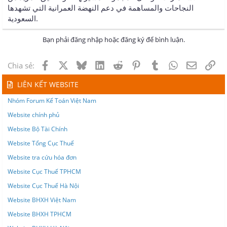
النجاحات والمساهمة في دعم النهضة العمرانية التي تشهدها
السعودية.
Bạn phải đăng nhập hoặc đăng ký để bình luận.
Facebook
X
Bluesky
LinkedIn
Reddit
Pinterest
Tumblr
WhatsApp
Email
Lin
Chia sẻ:
LIÊN KẾT WEBSITE
Nhóm Forum Kế Toán Việt Nam
Website chính phủ
Website Bộ Tài Chính
Website Tổng Cục Thuế
Website tra cứu hóa đơn
Website Cục Thuế TPHCM
Website Cục Thuế Hà Nội
Website BHXH Việt Nam
Website BHXH TPHCM