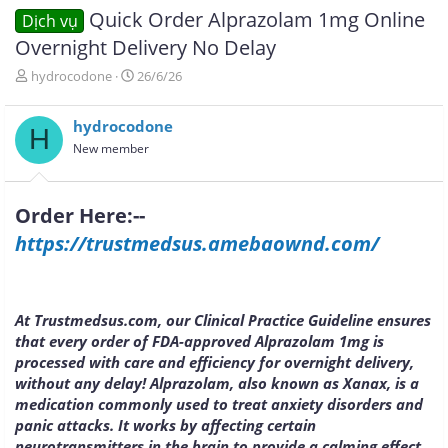
Quick Order Alprazolam 1mg Online
Dịch vụ
Overnight Delivery No Delay
T
N
hydrocodone
26/6/26
h
g
r
à
hydrocodone
e
y
H
a
g
New member
d
ử
s
i
t
Order Here:--
a
r
https://trustmedsus.amebaownd.com/
t
e
r
At Trustmedsus.com, our Clinical Practice Guideline ensures
that every order of FDA-approved Alprazolam 1mg is
processed with care and efficiency for overnight delivery,
without any delay! Alprazolam, also known as Xanax, is a
medication commonly used to treat anxiety disorders and
panic attacks. It works by affecting certain
neurotransmitters in the brain to provide a calming effect.