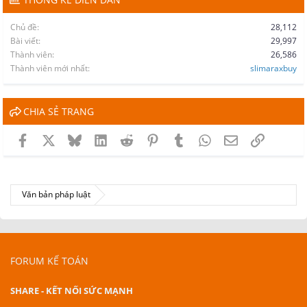
Chủ đề
28,112
Bài viết
29,997
Thành viên
26,586
Thành viên mới nhất
slimaraxbuy
CHIA SẺ TRANG
Facebook
X
Bluesky
LinkedIn
Reddit
Pinterest
Tumblr
WhatsApp
Email
Link
Văn bản pháp luật
FORUM KẾ TOÁN
SHARE - KẾT NỐI SỨC MẠNH