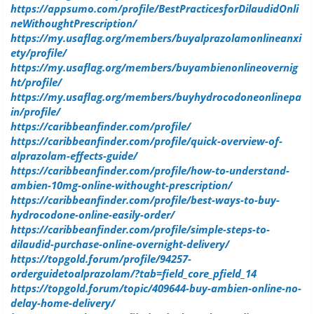
https://appsumo.com/profile/BestPracticesforDilaudidOnli
neWithoughtPrescription/
https://my.usaflag.org/members/buyalprazolamonlineanxi
ety/profile/
https://my.usaflag.org/members/buyambienonlineovernig
ht/profile/
https://my.usaflag.org/members/buyhydrocodoneonlinepa
in/profile/
https://caribbeanfinder.com/profile/
https://caribbeanfinder.com/profile/quick-overview-of-
alprazolam-effects-guide/
https://caribbeanfinder.com/profile/how-to-understand-
ambien-10mg-online-withought-prescription/
https://caribbeanfinder.com/profile/best-ways-to-buy-
hydrocodone-online-easily-order/
https://caribbeanfinder.com/profile/simple-steps-to-
dilaudid-purchase-online-overnight-delivery/
https://topgold.forum/profile/94257-
orderguidetoalprazolam/?tab=field_core_pfield_14
https://topgold.forum/topic/409644-buy-ambien-online-no-
delay-home-delivery/