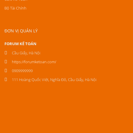
Bộ Tài Chính
ĐƠN VỊ QUẢN LÝ
FORUM KẾ TOÁN
Cầu Giấy, Hà Nội
https://forumketoan.com/
0909999999
111 Hoàng Quốc Việt, Nghĩa Đô, Cầu Giấy, Hà Nội