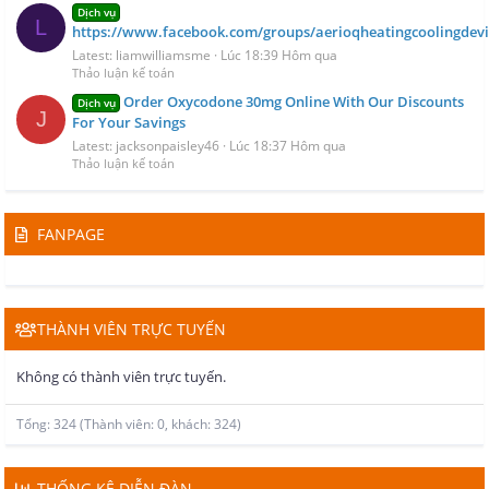
Dịch vụ
L
https://www.facebook.com/groups/aerioqheatingcoolingdevi
Latest: liamwilliamsme
Lúc 18:39 Hôm qua
Thảo luận kế toán
Order Oxycodone 30mg Online With Our Discounts
Dịch vụ
J
For Your Savings
Latest: jacksonpaisley46
Lúc 18:37 Hôm qua
Thảo luận kế toán
FANPAGE
THÀNH VIÊN TRỰC TUYẾN
Không có thành viên trực tuyến.
Tổng: 324 (Thành viên: 0, khách: 324)
THỐNG KÊ DIỄN ĐÀN