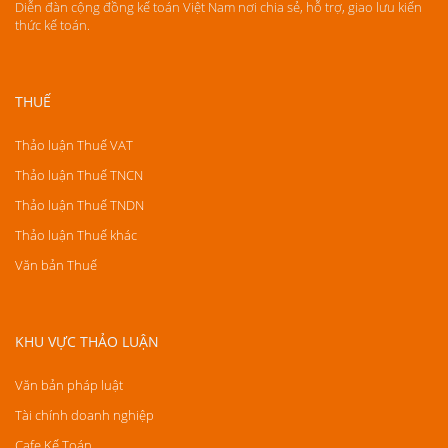
Diễn đàn cộng đồng kế toán Việt Nam nơi chia sẻ, hỗ trợ, giao lưu kiến
thức kế toán.
THUẾ
Thảo luận Thuế VAT
Thảo luận Thuế TNCN
Thảo luận Thuế TNDN
Thảo luận Thuế khác
Văn bản Thuế
KHU VỰC THẢO LUẬN
Văn bản pháp luật
Tài chính doanh nghiệp
Cafe Kế Toán