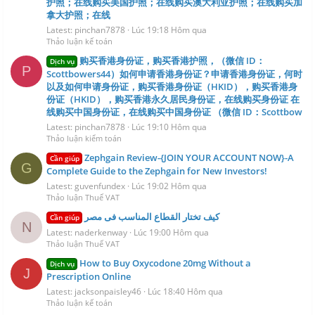
护照；在线购买美国护照；在线购买澳大利亚护照；在线购买加
拿大护照；在线
Latest: pinchan7878
Lúc 19:18 Hôm qua
Thảo luận kế toán
购买香港身份证，购买香港护照，（微信 ID：
Dịch vụ
P
Scottbowers44）如何申请香港身份证？申请香港身份证，何时
以及如何申请身份证，购买香港身份证（HKID），购买香港身
份证（HKID），购买香港永久居民身份证，在线购买身份证 在
线购买中国身份证，在线购买中国身份证 （微信 ID：Scottbow
Latest: pinchan7878
Lúc 19:10 Hôm qua
Thảo luận kiểm toán
Zephgain Review-{JOIN YOUR ACCOUNT NOW}-A
Cần giúp
G
Complete Guide to the Zephgain for New Investors!
Latest: guvenfundex
Lúc 19:02 Hôm qua
Thảo luận Thuế VAT
كيف تختار القطاع المناسب فى مصر
Cần giúp
N
Latest: naderkenway
Lúc 19:00 Hôm qua
Thảo luận Thuế VAT
How to Buy Oxycodone 20mg Without a
Dịch vụ
J
Prescription Online
Latest: jacksonpaisley46
Lúc 18:40 Hôm qua
Thảo luận kế toán