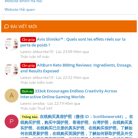
Website BHXH Hà Nội
Website Hải quan
BÀI VIẾT MỚI
Avis Slimiko™ : Quels sont les effets réels sur la
Cần giúp
perte de poids ?
Latest: altburnke10
Lúc 23:09 Hôm qua
Thảo luận kế toán
AltBurn Keto 800mg Reviews: Ingredients, Dosage,
Cần giúp
and Results Exposed
Latest: altburnke10
Lúc 22:52 Hôm qua
Thảo luận kiểm toán
333ok Encourages Endless Creativity Across
Dịch vụ
A
Interactive Online Gaming Worlds
Latest: amoba
Lúc 22:19 Hôm qua
Thảo luận Thuế VAT
在线购买真假护照（微信 ID：Scottbowers44）。在
Thông báo
P
线购买护照，购买中国护照、香港护照、台湾护照，在线购买真
实护照、在线购买已注册的真实护照、在线购买假护照。了解如
何在线更新护照，在线购买英国护照，了解如何获取护照及外交