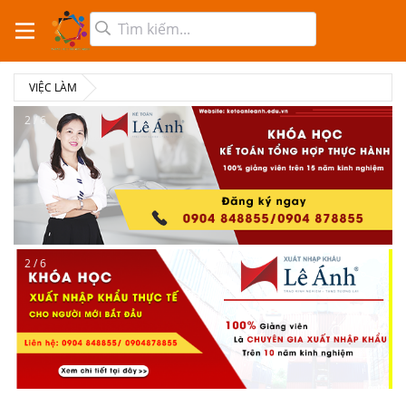
VIỆC LÀM
2 / 6
2 / 6