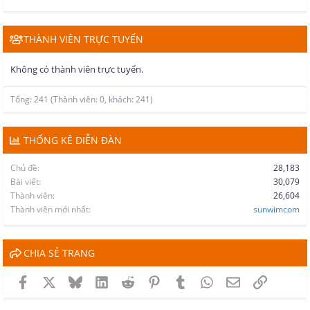
THÀNH VIÊN TRỰC TUYẾN
Không có thành viên trực tuyến.
Tổng: 241 (Thành viên: 0, khách: 241)
THỐNG KÊ DIỄN ĐÀN
Chủ đề
28,183
Bài viết
30,079
Thành viên
26,604
Thành viên mới nhất
sunwimcom
CHIA SẺ TRANG
Facebook
X
Bluesky
LinkedIn
Reddit
Pinterest
Tumblr
WhatsApp
Email
Link