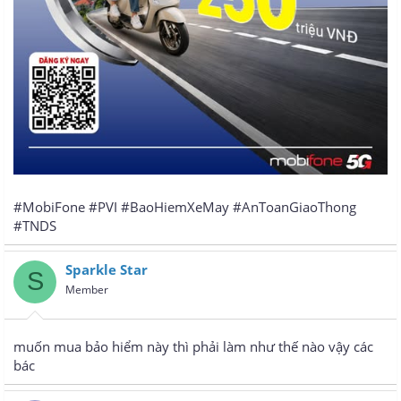
#MobiFone #PVI #BaoHiemXeMay #AnToanGiaoThong
#TNDS
Sparkle Star
S
Member
muốn mua bảo hiểm này thì phải làm như thế nào vậy các
bác