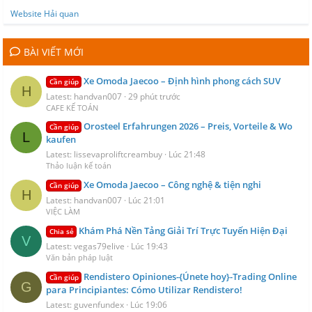
Website Hải quan
BÀI VIẾT MỚI
Xe Omoda Jaecoo – Định hình phong cách SUV
Cần giúp
H
Latest: handvan007
29 phút trước
CAFE KẾ TOÁN
Orosteel Erfahrungen 2026 – Preis, Vorteile & Wo
Cần giúp
L
kaufen
Latest: lissevaproliftcreambuy
Lúc 21:48
Thảo luận kế toán
Xe Omoda Jaecoo – Công nghệ & tiện nghi
Cần giúp
H
Latest: handvan007
Lúc 21:01
VIỆC LÀM
Khám Phá Nền Tảng Giải Trí Trực Tuyến Hiện Đại
Chia sẻ
V
Latest: vegas79elive
Lúc 19:43
Văn bản pháp luật
Rendistero Opiniones-{Únete hoy}-Trading Online
Cần giúp
G
para Principiantes: Cómo Utilizar Rendistero!
Latest: guvenfundex
Lúc 19:06