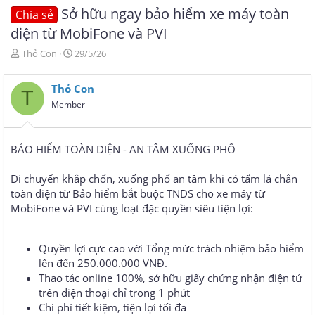
Sở hữu ngay bảo hiểm xe máy toàn
Chia sẻ
diện từ MobiFone và PVI
T
N
Thỏ Con
29/5/26
h
g
r
à
Thỏ Con
e
y
T
a
g
Member
d
ử
s
i
t
BẢO HIỂM TOÀN DIỆN - AN TÂM XUỐNG PHỐ
a
r
Di chuyển khắp chốn, xuống phố an tâm khi có tấm lá chắn
t
e
toàn diện từ Bảo hiểm bắt buộc TNDS cho xe máy từ
r
MobiFone và PVI cùng loạt đặc quyền siêu tiện lợi:
Quyền lợi cực cao với Tổng mức trách nhiệm bảo hiểm
lên đến 250.000.000 VNĐ.
Thao tác online 100%, sở hữu giấy chứng nhận điện tử
trên điện thoại chỉ trong 1 phút
Chi phí tiết kiệm, tiện lợi tối đa