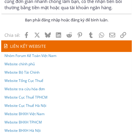
cũng đơn giản nhanh chóng lắm bạn, có thể nhận tiền bồi
thường bằng tiền mặt hoặc qua tài khoản ngân hàng.
Bạn phải đăng nhập hoặc đăng ký để bình luận.
Facebook
X
Bluesky
LinkedIn
Reddit
Pinterest
Tumblr
WhatsApp
Email
Lin
Chia sẻ:
LIÊN KẾT WEBSITE
Nhóm Forum Kế Toán Việt Nam
Website chính phủ
Website Bộ Tài Chính
Website Tổng Cục Thuế
Website tra cứu hóa đơn
Website Cục Thuế TPHCM
Website Cục Thuế Hà Nội
Website BHXH Việt Nam
Website BHXH TPHCM
Website BHXH Hà Nội