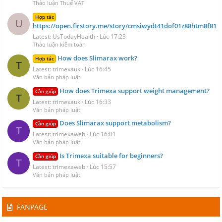
Thảo luận Thuế VAT
Hợp tác
U
https://open.firstory.me/story/cmsiwydt41dof01z88htm8f81
Latest: UsTodayHealth
Lúc 17:23
Thảo luận kiểm toán
How does Slimarax work?
Hợp tác
T
Latest: trimexauk
Lúc 16:45
Văn bản pháp luật
How does Trimexa support weight management?
Cần giúp
T
Latest: trimexauk
Lúc 16:33
Văn bản pháp luật
Does Slimarax support metabolism?
Cần giúp
T
Latest: trimexaweb
Lúc 16:01
Văn bản pháp luật
Is Trimexa suitable for beginners?
Cần giúp
T
Latest: trimexaweb
Lúc 15:57
Văn bản pháp luật
FANPAGE