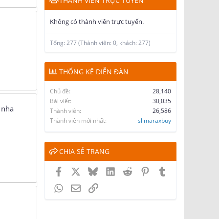
THÀNH VIÊN TRỰC TUYẾN
Không có thành viên trực tuyến.
Tổng: 277 (Thành viên: 0, khách: 277)
THỐNG KÊ DIỄN ĐÀN
Chủ đề
28,140
Bài viết
30,035
 nha
Thành viên
26,586
Thành viên mới nhất
slimaraxbuy
CHIA SẺ TRANG
Facebook
X
Bluesky
LinkedIn
Reddit
Pinterest
Tumblr
WhatsApp
Email
Link