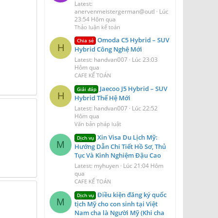
Latest:
anervenmeistergerman@outl
Lúc
23:54 Hôm qua
Thảo luận kế toán
Omoda C5 Hybrid – SUV
Chia sẻ
H
Hybrid Công Nghệ Mới
Latest: handvan007
Lúc 23:03
Hôm qua
CAFE KẾ TOÁN
Jaecoo J5 Hybrid – SUV
Giải đáp
H
Hybrid Thế Hệ Mới
Latest: handvan007
Lúc 22:52
Hôm qua
Văn bản pháp luật
Xin Visa Du Lịch Mỹ:
Dịch vụ
M
Hướng Dẫn Chi Tiết Hồ Sơ, Thủ
Tục Và Kinh Nghiệm Đậu Cao
Latest: myhuyen
Lúc 21:04 Hôm
qua
CAFE KẾ TOÁN
Điều kiện đăng ký quốc
Dịch vụ
M
tịch Mỹ cho con sinh tại Việt
Nam cha là Người Mỹ (Khi cha