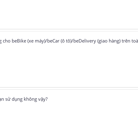
 cho beBike (xe máy)/beCar (ô tô)/beDelivery (giao hàng) trên to
ạn sử dụng không vậy?