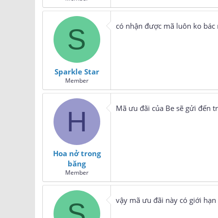
có nhận được mã luôn ko bác 
S
Sparkle Star
Member
Mã ưu đãi của Be sẽ gửi đến t
H
Hoa nở trong
băng
Member
vậy mã ưu đãi này có giới hạn
S