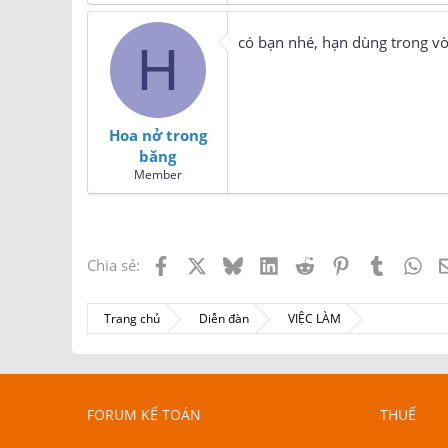
có bạn nhé, hạn dùng trong vò
H
Hoa nở trong
băng
Member
Facebook
X
Bluesky
LinkedIn
Reddit
Pinterest
Tumblr
Wh
Chia sẻ:
Trang chủ
Diễn đàn
VIỆC LÀM
FORUM KẾ TOÁN
THUẾ