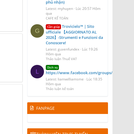
phủ nhận)
Latest: myhuyen
Lúc 20:57 Hôm
qua
CAFE KẾ TOÁN
Trovicielo™ | Sito
Cần giúp
G
ufficiale 【AGGIORNATO AL
2026】-Strumenti e Funzioni da
Conoscere!
Latest: guvenfundex
Lúc 19:26
Hôm qua
Thảo luận Thuế VAT
Dịch vụ
L
https://www.facebook.com/groups/blizzairport
Latest: liamwilliamsme
Lúc 18:35
Hôm qua
Thảo luận kế toán
FANPAGE