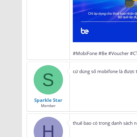
#MobiFone #Be #Voucher #
cứ dùng số mobifone là được t
S
Sparkle Star
Member
thuê bao có trong danh sách 
H