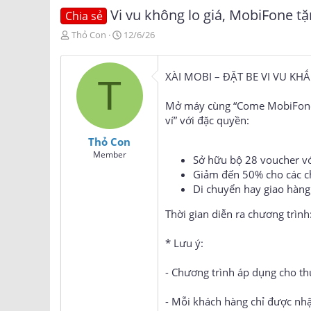
Vi vu không lo giá, MobiFone tặ
Chia sẻ
T
N
Thỏ Con
12/6/26
h
g
r
à
e
y
XÀI MOBI – ĐẶT BE VI VU KH
T
a
g
d
ử
Mở máy cùng “Come MobiFone W
s
i
ví” với đặc quyền:
t
a
Thỏ Con
r
Member
t
Sở hữu bộ 28 voucher với
e
Giảm đến 50% cho các c
r
Di chuyển hay giao hàng
Thời gian diễn ra chương trìn
* Lưu ý:
- Chương trình áp dụng cho th
- Mỗi khách hàng chỉ được nhậ