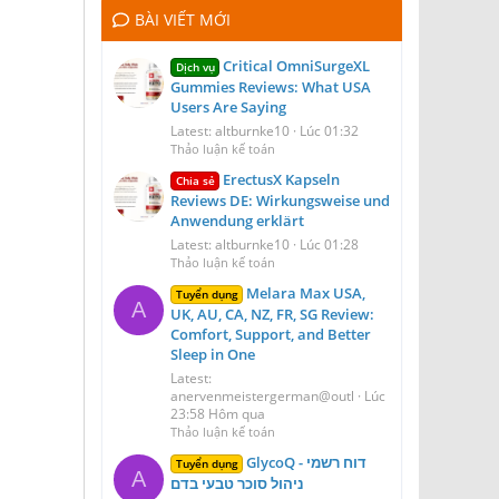
BÀI VIẾT MỚI
Critical OmniSurgeXL
Dịch vụ
Gummies Reviews: What USA
Users Are Saying
Latest: altburnke10
Lúc 01:32
Thảo luận kế toán
ErectusX Kapseln
Chia sẻ
Reviews DE: Wirkungsweise und
Anwendung erklärt
Latest: altburnke10
Lúc 01:28
Thảo luận kế toán
Melara Max USA,
Tuyển dụng
A
UK, AU, CA, NZ, FR, SG Review:
Comfort, Support, and Better
Sleep in One
Latest:
anervenmeistergerman@outl
Lúc
23:58 Hôm qua
Thảo luận kế toán
GlycoQ דוח רשמי -
Tuyển dụng
A
ניהול סוכר טבעי בדם