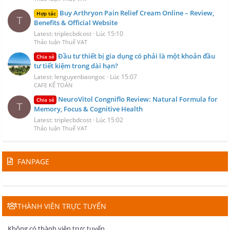
Buy Arthryon Pain Relief Cream Online – Review,
Hợp tác
T
Benefits & Official Website
Latest: triplecbdcost
Lúc 15:10
Thảo luận Thuế VAT
Đầu tư thiết bị gia dụng có phải là một khoản đầu
Chia sẻ
tư tiết kiệm trong dài hạn?
Latest: lenguyenbaongoc
Lúc 15:07
CAFE KẾ TOÁN
NeuroVitol Congniflo Review: Natural Formula for
Chia sẻ
T
Memory, Focus & Cognitive Health
Latest: triplecbdcost
Lúc 15:02
Thảo luận Thuế VAT
FANPAGE
THÀNH VIÊN TRỰC TUYẾN
Không có thành viên trực tuyến.