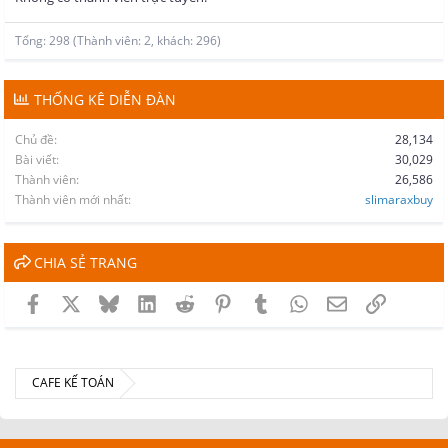
Tổng: 298 (Thành viên: 2, khách: 296)
THỐNG KÊ DIỄN ĐÀN
Chủ đề
28,134
Bài viết
30,029
Thành viên
26,586
Thành viên mới nhất
slimaraxbuy
CHIA SẺ TRANG
Facebook
X
Bluesky
LinkedIn
Reddit
Pinterest
Tumblr
WhatsApp
Email
Link
CAFE KẾ TOÁN