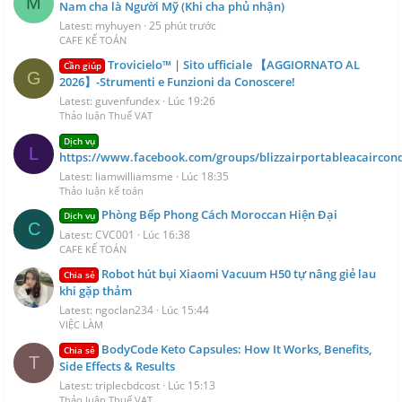
M
Nam cha là Người Mỹ (Khi cha phủ nhận)
Latest: myhuyen
25 phút trước
CAFE KẾ TOÁN
Trovicielo™ | Sito ufficiale 【AGGIORNATO AL
Cần giúp
G
2026】-Strumenti e Funzioni da Conoscere!
Latest: guvenfundex
Lúc 19:26
Thảo luận Thuế VAT
Dịch vụ
L
https://www.facebook.com/groups/blizzairportableacaircond
Latest: liamwilliamsme
Lúc 18:35
Thảo luận kế toán
Phòng Bếp Phong Cách Moroccan Hiện Đại
Dịch vụ
C
Latest: CVC001
Lúc 16:38
CAFE KẾ TOÁN
Robot hút bụi Xiaomi Vacuum H50 tự nâng giẻ lau
Chia sẻ
khi gặp thảm
Latest: ngoclan234
Lúc 15:44
VIỆC LÀM
BodyCode Keto Capsules: How It Works, Benefits,
Chia sẻ
T
Side Effects & Results
Latest: triplecbdcost
Lúc 15:13
Thảo luận Thuế VAT