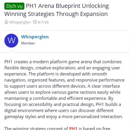
PH1 Arena Blueprint Unlocking
Dịch vụ
Winning Strategies Through Expansion
T
N
Whisperglen
8/7/26
h
g
r
à
Whisperglen
e
y
W
a
g
Member
d
ử
s
i
t
PH1 creates a modern platform game arena that combines
a
flexible design, creative exploration, and an engaging user
r
experience. The platform is developed with smooth
t
e
navigation, organized features, and responsive performance
r
to support users across different devices. A clear interface
allows users to explore various game sections easily while
maintaining a comfortable and efficient experience. By
focusing on accessibility and practical design, PH1 builds a
digital environment where users can discover different
gameplay styles and enjoy a more personalized interaction.
The winning strategy concept of
PH1
is based on free