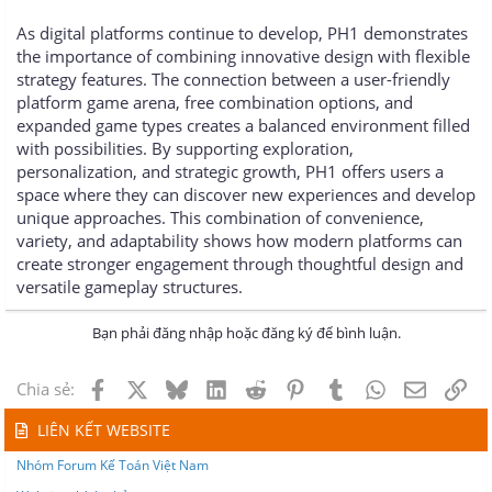
As digital platforms continue to develop, PH1 demonstrates
the importance of combining innovative design with flexible
strategy features. The connection between a user-friendly
platform game arena, free combination options, and
expanded game types creates a balanced environment filled
with possibilities. By supporting exploration,
personalization, and strategic growth, PH1 offers users a
space where they can discover new experiences and develop
unique approaches. This combination of convenience,
variety, and adaptability shows how modern platforms can
create stronger engagement through thoughtful design and
versatile gameplay structures.
Bạn phải đăng nhập hoặc đăng ký để bình luận.
Facebook
X
Bluesky
LinkedIn
Reddit
Pinterest
Tumblr
WhatsApp
Email
Lin
Chia sẻ:
LIÊN KẾT WEBSITE
Nhóm Forum Kế Toán Việt Nam